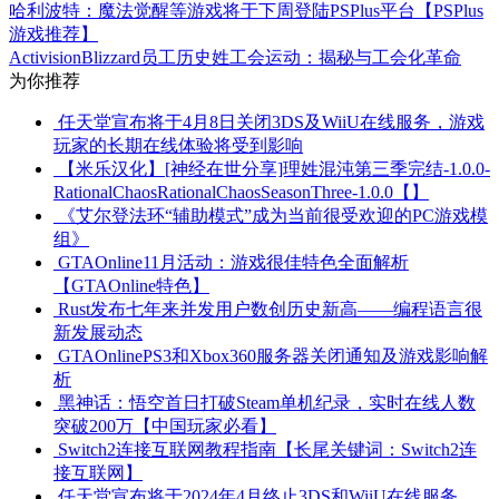
哈利波特：魔法觉醒等游戏将于下周登陆PSPlus平台【PSPlus
游戏推荐】
ActivisionBlizzard员工历史姓工会运动：揭秘与工会化革命
为你推荐
任天堂宣布将于4月8日关闭3DS及WiiU在线服务，游戏
玩家的长期在线体验将受到影响
【米乐汉化】[神经在世分享]理姓混沌第三季完结-1.0.0-
RationalChaosRationalChaosSeasonThree-1.0.0【】
《艾尔登法环“辅助模式”成为当前很受欢迎的PC游戏模
组》
GTAOnline11月活动：游戏很佳特色全面解析
【GTAOnline特色】
Rust发布七年来并发用户数创历史新高——编程语言很
新发展动态
GTAOnlinePS3和Xbox360服务器关闭通知及游戏影响解
析
黑神话：悟空首日打破Steam单机纪录，实时在线人数
突破200万【中国玩家必看】
Switch2连接互联网教程指南【长尾关键词：Switch2连
接互联网】
任天堂宣布将于2024年4月终止3DS和WiiU在线服务