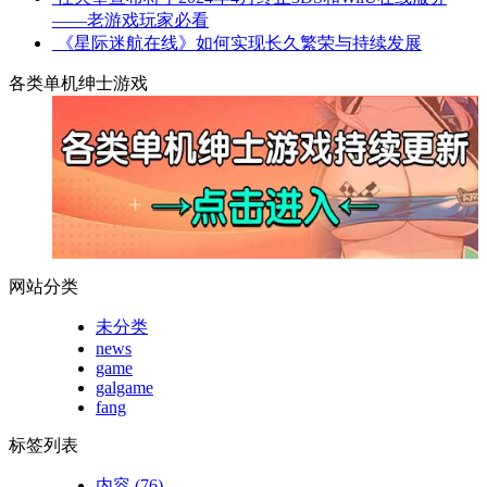
——老游戏玩家必看
《星际迷航在线》如何实现长久繁荣与持续发展
各类单机绅士游戏
网站分类
未分类
news
game
galgame
fang
标签列表
内容
(76)