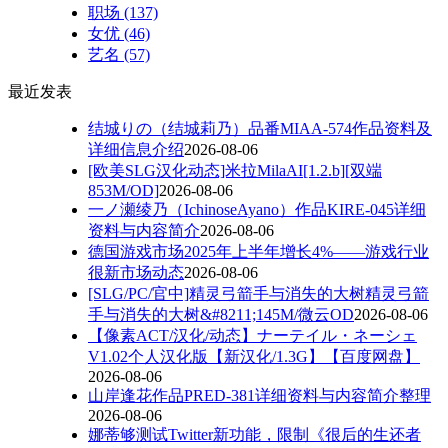
职场
(137)
女优
(46)
艺名
(57)
最近发表
结城りの（结城莉乃）品番MIAA-574作品资料及
详细信息介绍
2026-08-06
[欧美SLG汉化动态]米拉MilaAI[1.2.b][双端
853M/OD]
2026-08-06
一ノ瀬绫乃（IchinoseAyano）作品KIRE-045详细
资料与内容简介
2026-08-06
德国游戏市场2025年上半年增长4%——游戏行业
很新市场动态
2026-08-06
[SLG/PC/官中]精灵弓箭手与消失的大树精灵弓箭
手与消失的大树&#8211;145M/微云OD
2026-08-06
【像素ACT/汉化/动态】ナーテイル・ネーシェ
V1.02个人汉化版【新汉化/1.3G】【百度网盘】
2026-08-06
山岸逢花作品PRED-381详细资料与内容简介整理
2026-08-06
娜蒂够测试Twitter新功能，限制《很后的生还者