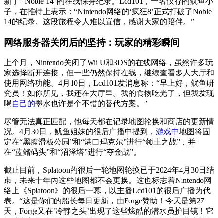
新了“ Noble 14”的在线保持纪录。Lcd101，一名仅存的鱿鱼小
子，在推特上表示：“Nintendo网络的‘疯狂8’正式打破了Noble
14的纪录。这段旅程令人难以置信，感谢大家的陪伴。”
网络服务器关闭后的坚持：玩家的精彩瞬间
上个月，Nintendo关闭了Wii U和3DS的在线网络，虽然许多玩
家选择断开连接，但一些仍然保持在线，继续查看多人大厅和
使用网络功能。4月10日，Lcd101发消息称：“早上好，鱿鱼研
究员！如你所见，我还在大厅里。我的食物吃光了，但我发现
喝
自己的
墨水也许是个不错的替代方案。”
尽管无法真正匹配，他每天都在记录地图轮换和商店的更新情
况。4月30日，鱿鱼姐妹的很后广播中提到，
游戏中
地图将固
定在“黑腹滑板公园”和“港口玛克尔”进行“领土之战”，并
在“蓝鳍码头”和“沼泽塔”进行“夺金战”。
截止目前，Splatoon的很后一轮地图轮换已于2024年4月30日结
束，未来十年内这些地图都不会更换。这也标志着Nintendo网
络上《Splatoon》的很后一幕，以主播Lcd101的很后广播为代
表。“这是你们的船长每日更新，由Forge赞助！今天是第27
天，Forge又在‘冷静之头’出现了这些炫酷的潜水员护目镜！它