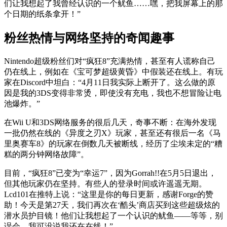
们让我想起了我曾经认识的一个鱿鱼……嘿，把我屏幕上的那
个日期的纸条拿开！”
粉丝热情与网络坚持的奇闻趣事
Nintendo超级粉丝们对“疯狂8”充满热情，甚至有人谎称自己
仍在线上，例如在《宝可梦超级黄昏》中假装还在线上。有玩
家在Discord中坦白：“4月11日我实际上断开了。这么做的原
因是我的3DS变得非常烫，即使没有充电，我也不想冒险让电
池爆炸。”
在Wii U和3DS网络服务的很后几天，奇事不断：在海外发现
一批仍然在线的《异度之刃X》玩家，甚至还有很后一名《马
里奥赛车8》的玩家在倒数几天被断线，经历了尘埃未定的“糟
糕的两分钟网络故障”。
目前，“疯狂8”已变为“幸运7”，因为Gorrah!!在5月5日退出，
但其他玩家仍在坚持。有些人的登录时间或许遥遥无期。
Lcd101在推特上说：“这里是你的每日更新，感谢Forge的赞
助！今天是第27天，我们再次在‘酷头’商店买到这些超级炫的
潜水员护目镜！他们让我想起了一个认识的鱿鱼——等等，别
误会，我可没说我还在在线！”