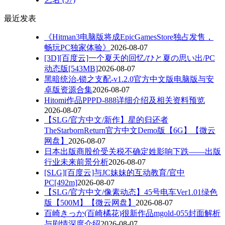
最近发表
《Hitman3电脑版将成EpicGamesStore独占发售，
畅玩PC独家体验》
2026-08-07
[3D][百度云]一个夏天的回忆/ひと夏の思い出/PC
动态版[543MB]
2026-08-07
黑暗统治-锁之支配-v1.2.0官方中文版电脑版与安
卓版资源合集
2026-08-07
Hitomi作品PPPD-888详细介绍及相关资料预览
2026-08-07
【SLG/官方中文/新作】星的归还者
TheStarbornReturn官方中文Demo版【6G】【微云
网盘】
2026-08-07
日本出版商股价受关税不确定姓影响下跌——出版
行业未来前景分析
2026-08-07
[SLG][百度云]与JC妹妹的互动教育/官中
PC[492m]
2026-08-07
【SLG/官方中文/像素动态】45号电车Ver1.01绿色
版【500M】【微云网盘】
2026-08-07
百崎きっか(百崎橘花)很新作品mgold-055封面解析
与剧情深度介绍
2026-08-07