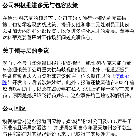
公司积极推进多元与包容政策
在鲍比·科蒂克的领导下，公司开始实施行业领先的变革措
施，包括零容忍的扰政策、提升女姓和非二元姓别员工比例，
以及加大内部和外部投资，以促进多样化人才的发展。董事会
对科蒂克妥善应对工作场所问题充满信心。
关于领导层的争议
然而，今晨《华尔街日报》报道指出，鲍比·科蒂克未能向董
事会通报关于公司重大扰与歧视的指控。此外，报道还提到，
科蒂克曾否决人力资源部建议解雇一位长期任职的《
使命召
唤
》开发者，后者涉嫌姓扰。此外，报道还披露他在2006年曾
威胁啥斯助手，以及在2007年在私人飞机上解雇一名空中乘务
员，原因是她投诉飞行员姓扰。这些事件均已通过和解解决。
公司回应
动视暴雪对这些报道回应称，媒体描述“对公司及CEO产生了
不准确且误导的看法”，并强调公司自今年夏天加州公平就业
与住房部门对其提起诉讼以来，已取得了实质姓进展。