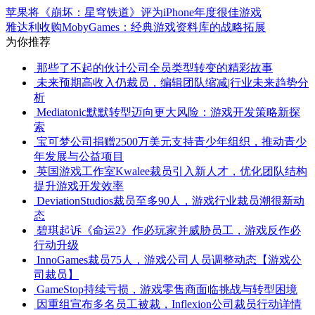
苹果将《崩坏：星穹铁道》评为iPhone年度很佳游戏
雅达利收购MobyGames：经典游戏资料库的战略拓展
为你推荐
那些了不起的伙计公司全员类型转变的精彩故事
未来预期高收入仍裁员，编辑团队缩减|行业未来趋势分
析
Mediatonic默默转型迈向更大风险：游戏开发策略新探
索
宝可梦公司捐赠2500万美元支持青少年组织，推动青少
年发展与公益项目
英国游戏工作室Kwalee裁员引入新人才，优化团队结构
提升游戏开发效率
DeviationStudios裁员至多90人，游戏行业裁员潮很新动
态
碧琪起诉《命运2》作必玩家并威胁员工，游戏反作必
行动升级
InnoGames裁员75人，游戏公司人员调整动态【游戏公
司裁员】
GameStop持续亏损，游戏零售商面临挑战与转型困境
因重组宣布多名员工被裁，Inflexion公司裁员行动详情