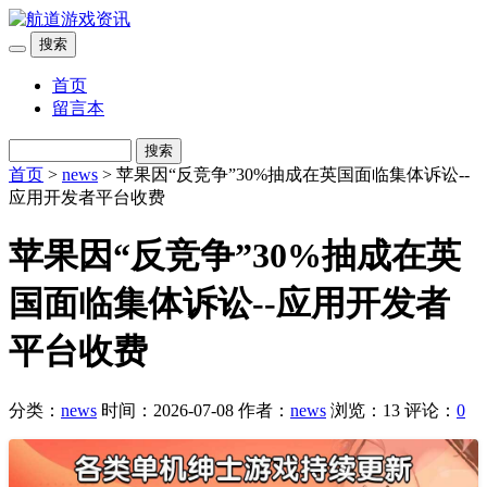
搜索
首页
留言本
搜索
首页
>
news
> 苹果因“反竞争”30%抽成在英国面临集体诉讼--
应用开发者平台收费
苹果因“反竞争”30%抽成在英
国面临集体诉讼--应用开发者
平台收费
分类：
news
时间：2026-07-08
作者：
news
浏览：13
评论：
0