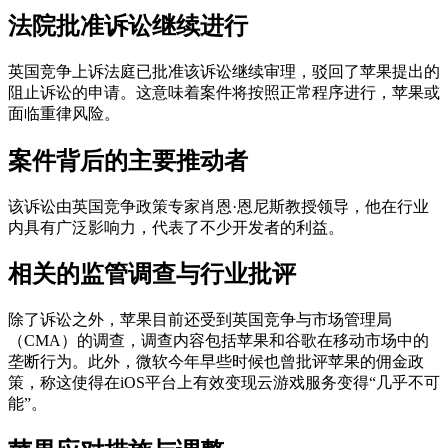
法院批准诉讼继续进行
英国竞争上诉法庭已批准该诉讼继续审理，驳回了苹果提出的
阻止诉讼的申请。这意味着案件将按照正常程序进行，苹果或
面临重律风险。
案件背后的主要推动者
该诉讼由英国竞争政策专家肖恩·恩尼斯教授领导，他在行业
内具有广泛影响力，代表了不少开发者的利益。
相关的监管调查与行业批评
除了诉讼之外，苹果目前还受到英国竞争与市场管理局
（CMA）的调查，调查内容包括苹果和谷歌在移动市场中的
垄断行为。此外，微软今年早些时候也曾批评苹果的佣金政
策，称这使得在iOS平台上有效变现云游戏服务变得“几乎不可
能”。