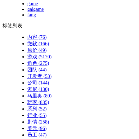
game
galgame
fang
标签列表
内容
(76)
微软
(166)
原价
(49)
游戏
(5170)
角色
(275)
团队
(44)
开发者
(53)
公司
(144)
索尼
(130)
马里奥
(89)
玩家
(835)
系列
(52)
行业
(55)
剧情
(258)
美元
(96)
员工
(47)