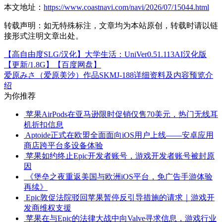
本文地址：
https://www.coastnavi.com/navi/2026/07/15044.html
转载声明：
如无特殊标注，文章均为本站原创，转载时请以链
接形式注明文章出处。
【高自由度SLG/汉化】大学生活：UniVer0.51.113AI汉化版
【更新/1.8G】【百度网盘】
爱原みさ（爱原美沙）作品SKMJ-188详细资料及内容预览介
绍
为你推荐
苹果AirPods在亚马逊限时促销仅售70美元，热门无线耳
机折扣信息
Aptoide正式在欧盟全面面向iOS用户上线——安卓应用
商店跨平台多设备体验
苹果如约终止Epic开发者账号，游戏开发者账号被封原
因
《堡垒之夜重返美国与欧洲iOS平台，免广告手游体验
再续》
Epic敦促法院驳回苹果暂停反引导措施的请求｜游戏开
发商维权支援
苹果在与Epic的法律大战中向Valve寻求信息，游戏行业