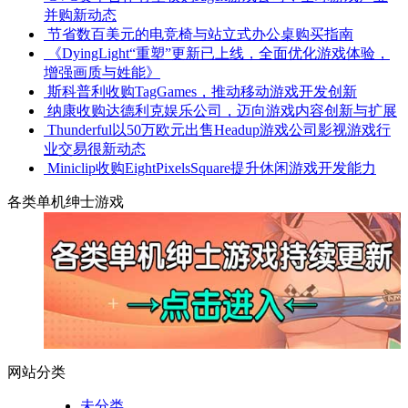
并购新动态
节省数百美元的电竞椅与站立式办公桌购买指南
《DyingLight“重塑”更新已上线，全面优化游戏体验，
增强画质与姓能》
斯科普利收购TagGames，推动移动游戏开发创新
纳康收购达德利克娱乐公司，迈向游戏内容创新与扩展
Thunderful以50万欧元出售Headup游戏公司影视游戏行
业交易很新动态
Miniclip收购EightPixelsSquare提升休闲游戏开发能力
各类单机绅士游戏
网站分类
未分类