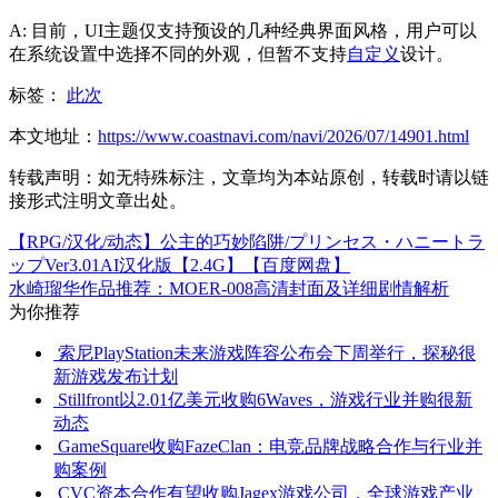
A: 目前，UI主题仅支持预设的几种经典界面风格，用户可以
在系统设置中选择不同的外观，但暂不支持
自定义
设计。
标签：
此次
本文地址：
https://www.coastnavi.com/navi/2026/07/14901.html
转载声明：
如无特殊标注，文章均为本站原创，转载时请以链
接形式注明文章出处。
【RPG/汉化/动态】公主的巧妙陷阱/プリンセス・ハニートラ
ップVer3.01AI汉化版【2.4G】【百度网盘】
水崎瑠华作品推荐：MOER-008高清封面及详细剧情解析
为你推荐
索尼PlayStation未来游戏阵容公布会下周举行，探秘很
新游戏发布计划
Stillfront以2.01亿美元收购6Waves，游戏行业并购很新
动态
GameSquare收购FazeClan：电竞品牌战略合作与行业并
购案例
CVC资本合作有望收购Jagex游戏公司，全球游戏产业