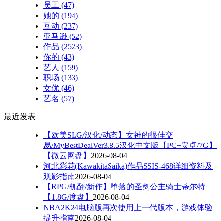
员工
(47)
她的
(194)
互动
(237)
亚马逊
(52)
作品
(2523)
你的
(43)
艺人
(159)
职场
(133)
女优
(46)
艺名
(57)
最近发表
【欧美SLG/汉化/动态】女神的很佳交
易/MyBestDealVer3.8.5汉化中文版【PC+安卓/7G】
【微云网盘】
2026-08-04
河北彩花(KawakitaSaika)作品SSIS-468详细资料及
观影指南
2026-08-04
【RPG/机翻/新作】堕落的圣剑公主骑士蒂尔特
【1.8G/度盘】
2026-08-04
NBA2K24电脑版再次使用上一代版本，游戏体验
提升指南
2026-08-04