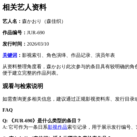
相关艺人资料
艺人名：
森かおり（森佳织）
作品编号：
JUR-690
发行时间：
2026/03/10
关键词
：
影视索引、角色演绎、作品记录、演员年表
从资料整理角度看，森かおり此次参与的条目具有较明确的角
便于建立完整的作品列表。
观看与检索说明
如需查询更多相关信息，建议通过正规影视资料库、发行目录
FAQ
Q: 《JUR-690》是什么类型的条目？
A: 它可作为一条日系
影视作品
索引记录，用于展示发行编号、