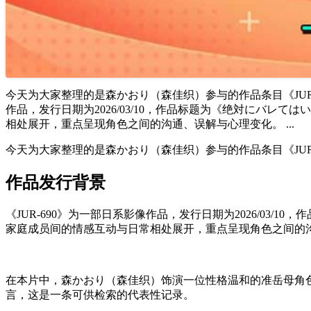
今天为大家整理的是森かおり（森佳织）参与的作品条目《JUR-
作品，发行日期为2026/03/10，作品标题为《绝対にバ
相处展开，重点呈现角色之间的沟通、误解与心理变化。 ...
今天为大家整理的是森かおり（森佳织）参与的作品条目《JU
作品发行背景
《JUR-690》为一部日系影像作品，发行日期为2026/0
家庭成员间的情感互动与日常相处展开，重点呈现角色之间的
在本片中，森かおり（森佳织）饰演一位性格温和的准岳母角
言，这是一条可供检索的代表性记录。