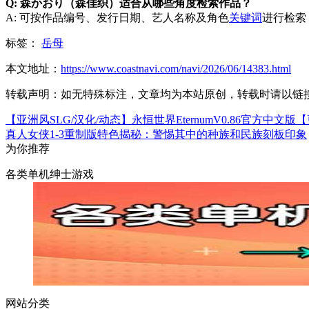
Q: 森かおり（森佳织）适合从哪些角度检索作品？
A: 可按作品编号、发行日期、艺人名称及角色
关键词
进行检索
标签：
岳母
本文地址：
https://www.coastnavi.com/navi/2026/06/14383.html
转载声明：
如无特殊标注，文章均为本站原创，转载时请以链
【亚洲风SLG/汉化/动态】永恒世界EternumV0.86官方中文版
真人女侠1-3重制版特色揭秘：警惕其中的种族和民族刻板印象
为你推荐
各类单机绅士游戏
网站分类