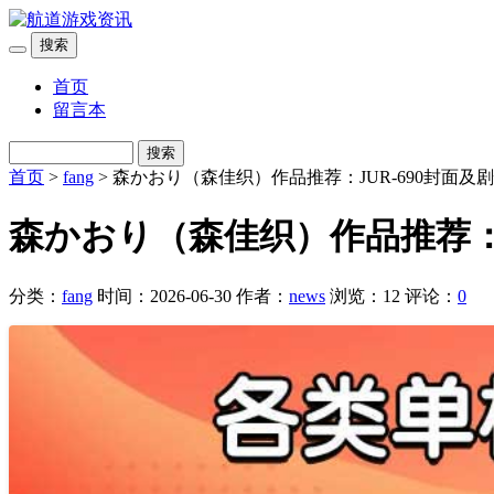
搜索
首页
留言本
搜索
首页
>
fang
> 森かおり（森佳织）作品推荐：JUR-690封面
森かおり（森佳织）作品推荐：J
分类：
fang
时间：2026-06-30
作者：
news
浏览：12
评论：
0