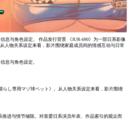
与角色设定。 作品发行背景 《JUR-690》为一部日系影像
》。从人物关系设定来看，影片围绕家庭成员间的情感互动与日常
本信息与角色设定。
は忧さ晴らし専用マゾ球ペット》。从人物关系设定来看，影片围绕
系推进与情节铺陈。对喜爱日系演员年表、作品索引的观众而