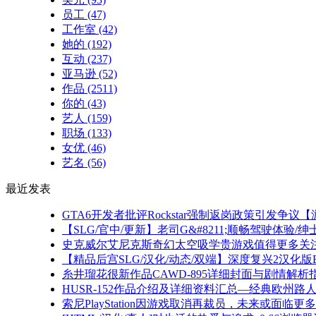
员工
(47)
工作室
(42)
她的
(192)
互动
(237)
亚马逊
(52)
作品
(2511)
你的
(43)
艺人
(159)
职场
(133)
女优
(46)
艺名
(56)
最近发表
GTA6开发者批评Rockstar强制返岗政策引发争
【SLG/官中/更新】老司G&#8211;顺畅驾驶体验
史克威尔艾尼克斯奇幻太空吸学贵游戏值得更多关
【精品后宫SLG/汉化/动态/双端】深度复兴2汉化版Epi
糸井瑠花很新作品CAWD-895详细封面与剧情解析
HUSR-152作品介绍及详细资料汇总—经典欧州路
索尼PlayStation因游戏取消再裁员，未来或面临更