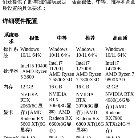
们还提供了更详细的游玩设定，涵盖很低、中等、推荐和高画
质设置的具体要求：
详细硬件配置
系统要
很低
中等
推荐
高画质
求
操作系
Windows
Windows
Windows
Windows
10/11 64位
10/11 64位
10/11 64位
10/11 64位
统
Intel i7
Intel i7
Intel i7
Intel i5 10400
11700 |
12700K |
14700K |
处理器
| AMD Ryzen
AMD Ryzen
AMD Ryzen
AMD Ryzen 7
5 3600
7 5800X3D
7 7800X3D
9800X3D
内存
12 GB
16 GB
16 GB
32 GB
NVIDIA
NVIDIA RTX
NVIDIA
NVIDIA
RTX
RTX
RTX
4080(16G显
3060(8G显
2060(6G显
3070(8G显
存) | AMD
存) | AMD
显卡
存) | AMD
存) | AMD
Radeon
Radeon RX
RX7900
Radeon RX
Radeon RX
5600 XT(6G
6600(8G显
6800 XT(16G
XTX(24G显
显存)
显存)
存)
存)