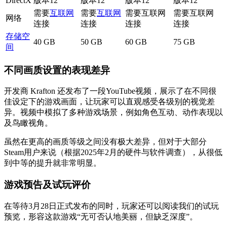
DirectX
版本12
版本12
版本12
版本12
需要
互联网
需要
互联网
需要互联网
需要互联网
网络
连接
连接
连接
连接
存储空
40 GB
50 GB
60 GB
75 GB
间
不同画质设置的表现差异
开发商 Krafton 还发布了一段YouTube视频，展示了在不同很
佳设定下的游戏画面，让玩家可以直观感受各级别的视觉差
异。视频中模拟了多种游戏场景，例如角色互动、动作表现以
及鸟瞰视角。
虽然在更高的画质等级之间没有极大差异，但对于大部分
Steam用户来说（根据2025年2月的硬件与软件调查），从很低
到中等的提升就非常明显。
游戏预告及试玩评价
在等待3月28日正式发布的同时，玩家还可以阅读我们的试玩
预览，形容这款游戏“无可否认地美丽，但缺乏深度”。