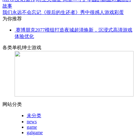
故事
我们永远不会忘记《很后的生还者》秀中很感人游戏彩蛋
为你推荐
赛博朋克2077模组打造夜城超清焕新，沉浸式高清游戏
体验优化
各类单机绅士游戏
网站分类
未分类
news
game
galgame