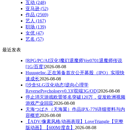
互动
(248)
亚马逊
(52)
作品
(2569)
艺人
(167)
职场
(139)
女优
(47)
艺名
(57)
最近发表
[RPG/PC/AI汉化]魔幻退魔师Ver0701退魔师传说
[1G/百度]
2026-08-08
HuuugeInc.正在筹备首次公开募股（IPO）实现快
速成长
2026-08-08
[沙盒SLG汉化动态]逆向心理学
ReversePsychologyv0.33[双端3G/OD]
2026-08-08
停止消灭游戏欧盟签名突破120万，促发欧洲视频
游戏产业回应
2026-08-08
天海つばさ（天海翼）作品IPX-779详细资料与内
容概览
2026-08-08
【ADV/像素风格/动画表现】LoveTriangle【完整
版动画】【600M/度盘】
2026-08-08