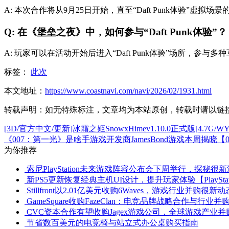
A: 本次合作将从9月25日开始，直至“Daft Punk体验”
Q: 在《堡垒之夜》中，如何参与“Daft Punk体验”？
A: 玩家可以在活动开始后进入“Daft Punk体验”场所，参
标签：
此次
本文地址：
https://www.coastnavi.com/navi/2026/02/1931.html
转载声明：
如无特殊标注，文章均为本站原创，转载时请以链
[3D/官方中文/更新]冰霜之姬SnowxHimev1.10.0正式版[4.7G/WY
《007：第一光》是啥手游戏开发商JamesBond游戏本周揭晓
为你推荐
索尼PlayStation未来游戏阵容公布会下周举行，探秘很
新PS5更新恢复经典主机UI设计，提升玩家体验【PlayStat
Stillfront以2.01亿美元收购6Waves，游戏行业并购很新动
GameSquare收购FazeClan：电竞品牌战略合作与行业并
CVC资本合作有望收购Jagex游戏公司，全球游戏产业
节省数百美元的电竞椅与站立式办公桌购买指南