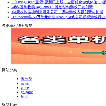
《DyingLight“重塑”更新已上线，全面优化游戏体验
斯科普利收购TagGames，推动移动游戏开发创新
纳康收购达德利克娱乐公司，迈向游戏内容创新与扩展
Thunderful以50万欧元出售Headup游戏公司影视游戏
各类单机绅士游戏
网站分类
未分类
news
game
galgame
fang
标签列表