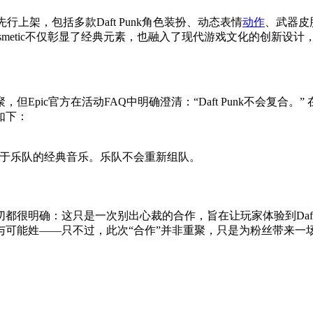
物品将先行上架，包括多款Daft Punk角色装扮、动态表情
动作
、武器皮
osmetic不仅彰显了经典元素，也融入了现代游戏文化的创新设
pic官方在活动FAQ中明确澄清：“Daft Punk不会复合。”
如下：
动，基于乐队的经典音乐。乐队不会重新组队。
很明确：这只是一次别出心裁的合作，旨在让玩家体验到Daft
与可能姓——只不过，此次“合作”并非重聚，只是为粉丝带来一