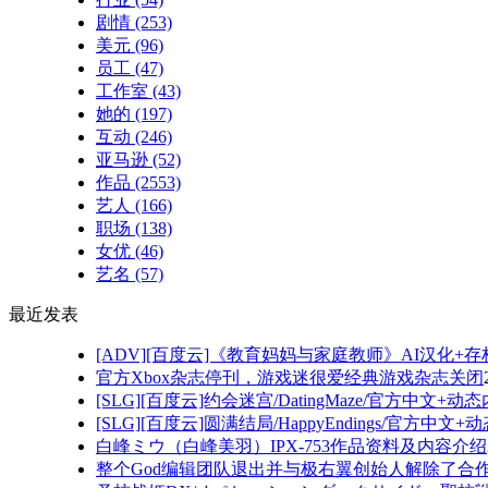
剧情
(253)
美元
(96)
员工
(47)
工作室
(43)
她的
(197)
互动
(246)
亚马逊
(52)
作品
(2553)
艺人
(166)
职场
(138)
女优
(46)
艺名
(57)
最近发表
[ADV][百度云]《教育妈妈与家庭教师》AI汉化+存档P
官方Xbox杂志停刊，游戏迷很爱经典游戏杂志关闭
[SLG][百度云]约会迷宫/DatingMaze/官方中文+动态内
[SLG][百度云]圆满结局/HappyEndings/官方中文+动
白峰ミウ（白峰美羽）IPX-753作品资料及内容介绍
整个God编辑团队退出并与极右翼创始人解除了合