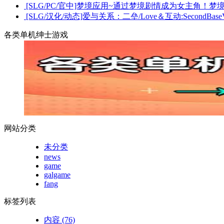
[SLG/PC/官中]梦境应用~通过梦境剧情成为女主角！梦境ア
[SLG/汉化/动态]爱与关系：二垒/Love＆互动:SecondBaseVer
各类单机绅士游戏
网站分类
未分类
news
game
galgame
fang
标签列表
内容
(76)