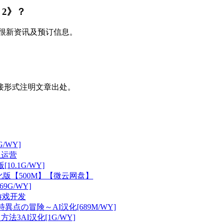
r 2》？
取很新资讯及预订信息。
接形式注明文章出处。
G/WY]
止运营
[10.1G/WY]
化版【500M】【微云网盘】
69G/WY]
新游戏开发
ルクと特異点の冒険～AI汉化[689M/WY]
法3AI汉化[1G/WY]