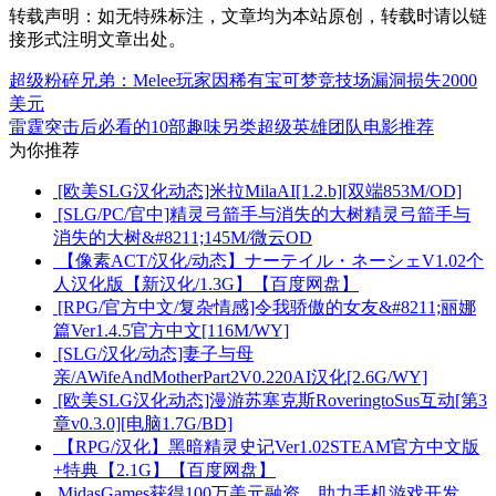
转载声明：
如无特殊标注，文章均为本站原创，转载时请以链
接形式注明文章出处。
超级粉碎兄弟：Melee玩家因稀有宝可梦竞技场漏洞损失2000
美元
雷霆突击后必看的10部趣味另类超级英雄团队电影推荐
为你推荐
[欧美SLG汉化动态]米拉MilaAI[1.2.b][双端853M/OD]
[SLG/PC/官中]精灵弓箭手与消失的大树精灵弓箭手与
消失的大树&#8211;145M/微云OD
【像素ACT/汉化/动态】ナーテイル・ネーシェV1.02个
人汉化版【新汉化/1.3G】【百度网盘】
[RPG/官方中文/复杂情感]令我骄傲的女友&#8211;丽娜
篇Ver1.4.5官方中文[116M/WY]
[SLG/汉化/动态]妻子与母
亲/AWifeAndMotherPart2V0.220AI汉化[2.6G/WY]
[欧美SLG汉化动态]漫游苏塞克斯RoveringtoSus互动[第3
章v0.3.0][电脑1.7G/BD]
【RPG/汉化】黑暗精灵史记Ver1.02STEAM官方中文版
+特典【2.1G】【百度网盘】
MidasGames获得100万美元融资，助力手机游戏开发