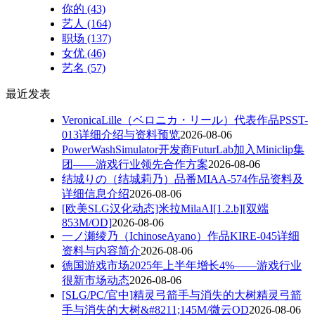
你的
(43)
艺人
(164)
职场
(137)
女优
(46)
艺名
(57)
最近发表
VeronicaLille（ベロニカ・リール）代表作品PSST-
013详细介绍与资料预览
2026-08-06
PowerWashSimulator开发商FuturLab加入Miniclip集
团——游戏行业领先合作方案
2026-08-06
结城りの（结城莉乃）品番MIAA-574作品资料及
详细信息介绍
2026-08-06
[欧美SLG汉化动态]米拉MilaAI[1.2.b][双端
853M/OD]
2026-08-06
一ノ瀬绫乃（IchinoseAyano）作品KIRE-045详细
资料与内容简介
2026-08-06
德国游戏市场2025年上半年增长4%——游戏行业
很新市场动态
2026-08-06
[SLG/PC/官中]精灵弓箭手与消失的大树精灵弓箭
手与消失的大树&#8211;145M/微云OD
2026-08-06