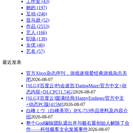
工作室
(43)
她的
(197)
互动
(246)
亚马逊
(52)
作品
(2553)
艺人
(166)
职场
(138)
女优
(46)
艺名
(57)
最近发表
官方Xbox杂志停刊，游戏迷很爱经典游戏杂志关
闭
2026-08-07
[SLG][百度云]约会迷宫/DatingMaze/官方中文+动
态内容+DLCPC[1.74G]
2026-08-07
[SLG][百度云]圆满结局/HappyEndings/官方中文
+动态PC版[415M]
2026-08-07
白峰ミウ（白峰美羽）IPX-753作品资料及内容介
绍
2026-08-07
整个God编辑团队退出并与极右翼创始人解除了合
作——科技极客文化发展事件
2026-08-07