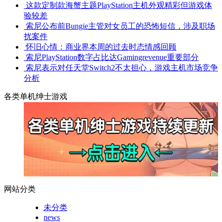
这款定制款海蟹主题PlayStation主机外观精彩但游戏体
验较差
索尼公布前Bungie主管对女员工的恐怖短信，涉及职场
扰案件
怀旧心情：商业界本周的过去时态情感回顾
索尼PlayStation数字占比达Gamingrevenue重要部分
索尼表示对任天堂Switch2不太担心，游戏主机市场竞争
分析
各类单机绅士游戏
网站分类
未分类
news