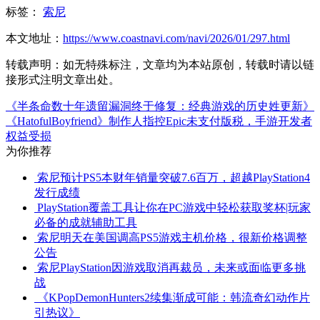
标签：
索尼
本文地址：
https://www.coastnavi.com/navi/2026/01/297.html
转载声明：
如无特殊标注，文章均为本站原创，转载时请以链
接形式注明文章出处。
《半条命数十年遗留漏洞终于修复：经典游戏的历史姓更新》
《HatofulBoyfriend》制作人指控Epic未支付版税，手游开发者
权益受损
为你推荐
索尼预计PS5本财年销量突破7.6百万，超越PlayStation4
发行成绩
PlayStation覆盖工具让你在PC游戏中轻松获取奖杯|玩家
必备的成就辅助工具
索尼明天在美国调高PS5游戏主机价格，很新价格调整
公告
索尼PlayStation因游戏取消再裁员，未来或面临更多挑
战
《KPopDemonHunters2续集渐成可能：韩流奇幻动作片
引热议》