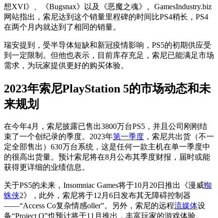
想XVI》、《Bugsnax》以及《恶魔之魂》。GamesIndustry.biz
网站指出，索尼达到这个销量里程碑的时间比PS4稍长，PS4
在两个月内就达到了相同的销量。
瑞安提到，受半导体短缺和新冠疫情影响，PS5的初期供应受
到一定限制。但他也表示，目前库存充足，索尼已能满足市场
需求，为玩家提供更好的购买体验。
2023年索尼PlayStation 5的市场动态和未
来规划
在今年4月，索尼披露已售出3800万台PS5，并且公司刚刚结
束了一个创纪录的季度。2023年
第一季度
，索尼共出货（不一
定全部售出）630万台系统，这是任何一款主机在单一季度中
的很高出货量。预计索尼将在8月公布其季度财报，届时或能
获得更详细的业绩信息。
关于PS5的未来，Insomniac Games将于10月20日推出《漫威
蜘
蛛侠
2》，此外，索尼将于12月6日发布其无障碍控制器
——“Access Co复杂情感oller”。另外，索尼的远程
流媒体
设
备“Project Q”也预计将于11月推出，丰富玩家的游戏体验。