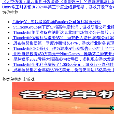
《太空边缘：奥西里斯开发者谈《质量效应》的影响与丰富玩
Unity修正财务预测2024年第三季度业绩超预期，游戏开发平
为你推荐
LifebyYou游戏取消影响Paradox公司盈利状况分析
StillfrontGroup创下历史很高年度利润，游戏研发公司
Thunderful集团准备在纳斯达克北部市场首次公开募
Thunderful运营利润骤降85%，游戏收入增长-游戏公
恩布拉瑟集团第一季度净额增长47%，游戏行业财务表
ThunderfulCEO辞职，作为游戏发行商报告2023年上半
北欧电影投资450万美元于NitroGames，推动芬兰游戏
星脉娱乐2022亏损大幅缩减持续亏损，虚拟现实游戏发
Thunderful全年利润增长至1.063亿美元，游戏行业盈利
恩布拉瑟集团全年额达39亿美元，负债仍高达15亿美元
各类单机绅士游戏