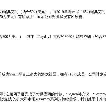
达到493万瑞典克朗（约合59万美元），而2019年则录得1165万瑞
合5470万美元）有所减少，显示公司财务状况有所改善。
（约合390万美元），其中《Payday》贡献约3060万瑞典克朗（约
年12月底之前成为Steam平台上很大的游戏社区，拥有710万成员。公司计划在
第四季度完成了对供应商的付款。Sjӧgren补充说：“Starb
着研发能力的扩大和市场对Payday系列的持续需求，我们处于未来