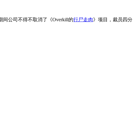
期间公司不得不取消了《Overkill的
行尸走肉
》项目，裁员四分