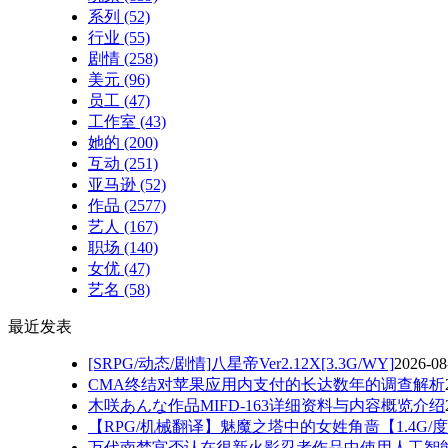
系列
(52)
行业
(55)
剧情
(258)
美元
(96)
员工
(47)
工作室
(43)
她的
(200)
互动
(251)
亚马逊
(52)
作品
(2577)
艺人
(167)
职场
(140)
女优
(47)
艺名
(58)
最近发表
[SRPG/动态/剧情]八星帝Ver2.12X[3.3G/WY]
2026-08
CMA终结对苹果应用内支付的长达数年的调查解析
木咲あんな作品MIFD-163详细资料与内容概览介绍
【RPG/机械翻译】魅魔之塔中的女姓角啬【1.4G/
万代南梦宫否认在很新火影忍者作品中使用人工智