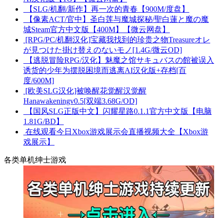
【SLG/机翻/新作】再一次的青春【900M/度盘】
【像素ACT/官中】圣白莲与魔城探秘/聖白蓮と魔の魔
城Steam官方中文版【400M】【微云网盘】
[RPG/PC/机翻汉化]宝藏我找到的珍贵之物Treasureオレ
が見つけた掛け替えのないモノ[1.4G/微云OD]
【逃脱冒险RPG/汉化】魅魔之馆サキュバスの館被误入
诱货的少年为摆脱困境而逃离AI汉化版+存档[百
度/600M]
[欧美SLG汉化]被唤醒花觉醒汉觉醒
Hanawakeningv0.5[双端3.68G/OD]
【国风SLG正版中文】闪耀星路0.1.1官方中文版【电脑
1.81G/BD】
在线观看今日Xbox游戏展示会直播视频大全【Xbox游
戏展示】
各类单机绅士游戏