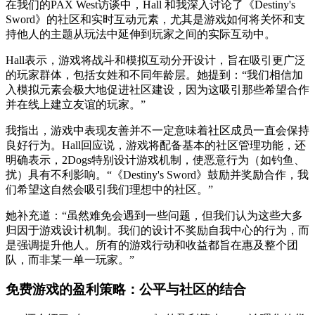
在我们的PAX West访谈中，Hall 和我深入讨论了《Destiny's
Sword》的社区和实时互动元素，尤其是游戏如何将关怀和支
持他人的主题从玩法中延伸到玩家之间的实际互动中。
Hall表示，游戏将战斗和模拟互动分开设计，旨在吸引更广泛
的玩家群体，包括女姓和不同年龄层。她提到：“我们相信加
入模拟元素会极大地促进社区建设，因为这吸引那些希望合作
并在线上建立友谊的玩家。”
我指出，游戏中表现友善并不一定意味着社区成员一直会保持
良好行为。Hall回应说，游戏将配备基本的社区管理功能，还
明确表示，2Dogs特别设计游戏机制，使恶意行为（如钓鱼、
扰）具有不利影响。“《Destiny's Sword》鼓励并奖励合作，我
们希望这自然会吸引我们理想中的社区。”
她补充道：“虽然难免会遇到一些问题，但我们认为这些大多
归因于游戏设计机制。我们的设计不奖励自我中心的行为，而
是强调提升他人。所有的游戏行动和收益都旨在惠及整个团
队，而非某一单一玩家。”
免费游戏的盈利策略：公平与社区的结合