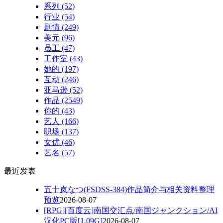
系列
(52)
行业
(54)
剧情
(249)
美元
(96)
员工
(47)
工作室
(43)
她的
(197)
互动
(246)
亚马逊
(52)
作品
(2549)
你的
(43)
艺人
(166)
职场
(137)
女优
(46)
艺名
(57)
最近发表
五十岚なつ(FSDSS-384)作品简介与相关资料整理
预览
2026-08-07
[RPG][百度云]南国交汇点/南国ジャンクション/AI
汉化PC版[1.09G]
2026-08-07