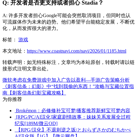
Q: 开发者是否更支持或者担心 Stadia？
A: 许多开发者担心Google可能会突然取消项目，但同时也认
可流媒体作为未来的趋势。他们希望平台能稳定发展，不断优
化，从而发挥很大的潜力。
标签：
游戏
本文地址：
https://www.coastnavi.com/navi/2026/01/1185.html
转载声明：
如无特殊标注，文章均为本站原创，转载时请以链
接形式注明文章出处。
微软考虑在免费游戏中加入广告以盈利—手游广告策略分析
《刺客信条：幻影》中“找到我偷的东西！”攻略与宝藏位置指
南【刺客信条幻影宝藏攻略】
为你推荐
Brokémon：必修修补宝可梦|播客推荐新鲜宝可梦内容
[RPG/PC/AI汉化]家庭剧情故事：妹妹关系发展全过程
纪实[189M/微云OD]
【RPG/汉化】不退则逆之坂/とおらずさかのむちかべ
AI汉化版【1G】【微云网盘】