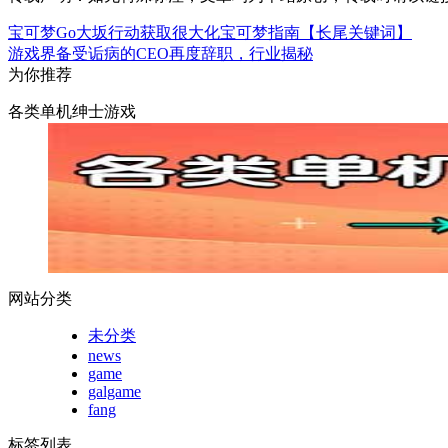
宝可梦Go大坂行动获取很大化宝可梦指南【长尾关键词】
游戏界备受诟病的CEO再度辞职，行业揭秘
为你推荐
各类单机绅士游戏
网站分类
未分类
news
game
galgame
fang
标签列表