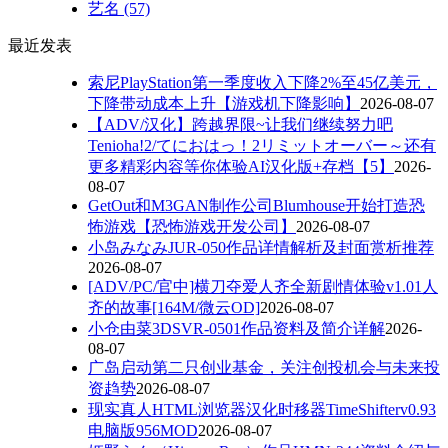
艺名
(57)
最近发表
索尼PlayStation第一季度收入下降2%至45亿美元，
下降带动成本上升【游戏机下降影响】
2026-08-07
【ADV/汉化】跨越界限~让我们继续努力吧
Tenioha!2/てにおはっ！2リミットオーバー～还有
更多精彩内容等你体验AI汉化版+存档【5】
2026-
08-07
GetOut和M3GAN制作公司Blumhouse开始打造恐
怖游戏【恐怖游戏开发公司】
2026-08-07
小岛みなみJUR-050作品详情解析及封面赏析推荐
2026-08-07
[ADV/PC/官中]横刀夺爱人齐全新剧情体验v1.01人
齐的故事[164M/微云OD]
2026-08-07
小仓由菜3DSVR-0501作品资料及简介详解
2026-
08-07
广岛启动第二只创业基金，关注创投机会与未来投
资趋势
2026-08-07
现实真人HTML浏览器汉化时移器TimeShifterv0.93
电脑版956MOD
2026-08-07