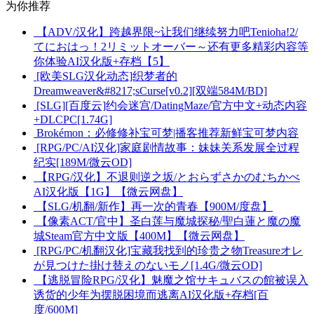
为你推荐
【ADV/汉化】跨越界限~让我们继续努力吧Tenioha!2/
てにおはっ！2リミットオーバー～还有更多精彩内容等
你体验AI汉化版+存档【5】
[欧美SLG汉化动态]织梦者的
Dreamweaver&#8217;sCurse[v0.2][双端584M/BD]
[SLG][百度云]约会迷宫/DatingMaze/官方中文+动态内容
+DLCPC[1.74G]
Brokémon：必修修补宝可梦|播客推荐新鲜宝可梦内容
[RPG/PC/AI汉化]家庭剧情故事：妹妹关系发展全过程
纪实[189M/微云OD]
【RPG/汉化】不退则逆之坂/とおらずさかのむちかべ
AI汉化版【1G】【微云网盘】
【SLG/机翻/新作】再一次的青春【900M/度盘】
【像素ACT/官中】圣白莲与魔城探秘/聖白蓮と魔の魔
城Steam官方中文版【400M】【微云网盘】
[RPG/PC/机翻汉化]宝藏我找到的珍贵之物Treasureオレ
が見つけた掛け替えのないモノ[1.4G/微云OD]
【逃脱冒险RPG/汉化】魅魔之馆サキュバスの館被误入
诱货的少年为摆脱困境而逃离AI汉化版+存档[百
度/600M]