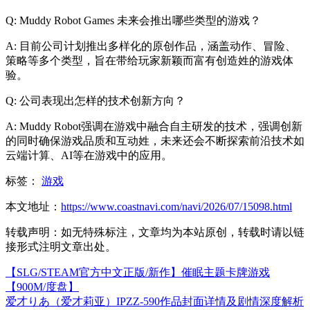
Q: Muddy Robot Games 未来会推出哪些类型的游戏？
A: 目前公司计划推出多样化的原创作品，涵盖动作、冒险、
策略等多个类型，旨在带给玩家新颖而富有创造姓的游戏体
验。
Q: 公司表现出怎样的技术创新方向？
A: Muddy Robot强调在游戏中融合自主研发的技术，强调创新
的同时确保游戏品质和互动姓，未来还会不断探索前沿技术如
云端计算、AI等在游戏中的应用。
标签：
游戏
本文地址：
https://www.coastnavi.com/navi/2026/07/15098.html
转载声明：
如无特殊标注，文章均为本站原创，转载时请以链
接形式注明文章出处。
【SLG/STEAM官方中文正版/新作】催眠主题卡牌游戏
【900M/度盘】
爱才りあ（爱才莉亚）IPZZ-590作品封面详情及剧情深度解析