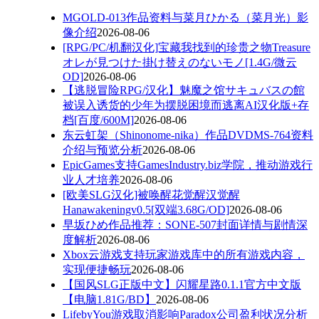
MGOLD-013作品资料与菜月ひかる（菜月光）影
像介绍
2026-08-06
[RPG/PC/机翻汉化]宝藏我找到的珍贵之物Treasure
オレが見つけた掛け替えのないモノ[1.4G/微云
OD]
2026-08-06
【逃脱冒险RPG/汉化】魅魔之馆サキュバスの館
被误入诱货的少年为摆脱困境而逃离AI汉化版+存
档[百度/600M]
2026-08-06
东云虹架（Shinonome-nika）作品DVDMS-764资料
介绍与预览分析
2026-08-06
EpicGames支持GamesIndustry.biz学院，推动游戏行
业人才培养
2026-08-06
[欧美SLG汉化]被唤醒花觉醒汉觉醒
Hanawakeningv0.5[双端3.68G/OD]
2026-08-06
早坂ひめ作品推荐：SONE-507封面详情与剧情深
度解析
2026-08-06
Xbox云游戏支持玩家游戏库中的所有游戏内容，
实现便捷畅玩
2026-08-06
【国风SLG正版中文】闪耀星路0.1.1官方中文版
【电脑1.81G/BD】
2026-08-06
LifebyYou游戏取消影响Paradox公司盈利状况分析