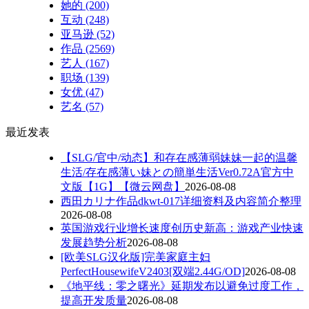
她的
(200)
互动
(248)
亚马逊
(52)
作品
(2569)
艺人
(167)
职场
(139)
女优
(47)
艺名
(57)
最近发表
【SLG/官中/动态】和存在感薄弱妹妹一起的温馨
生活/存在感薄い妹との簡単生活Ver0.72A官方中
文版【1G】【微云网盘】
2026-08-08
西田カリナ作品dkwt-017详细资料及内容简介整理
2026-08-08
英国游戏行业增长速度创历史新高：游戏产业快速
发展趋势分析
2026-08-08
[欧美SLG汉化版]完美家庭主妇
PerfectHousewifeV2403[双端2.44G/OD]
2026-08-08
《地平线：零之曙光》延期发布以避免过度工作，
提高开发质量
2026-08-08