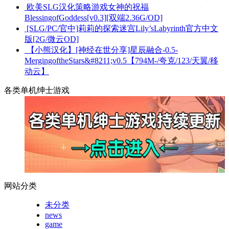
欧美SLG汉化策略游戏女神的祝福
BlessingofGoddess[v0.3][双端2.36G/OD]
[SLG/PC/官中]莉莉的探索迷宫Lily’sLabyrinth官方中文
版[2G/微云OD]
【小熊汉化】[神经在世分享]星辰融合-0.5-
MergingoftheStars&#8211;v0.5【794M-/夸克/123/天翼/移
动云】
各类单机绅士游戏
网站分类
未分类
news
game