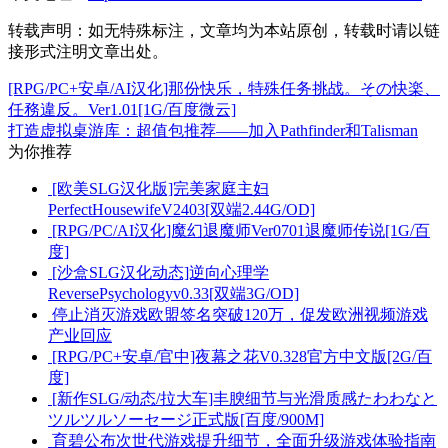
转载声明：
如无特殊标注，文章均为本站原创，转载时请以链
接形式注明文章出处。
[RPG/PC+安卓/AI汉化]那份快乐，特殊任务挑战。その快楽、
任務違反。Ver1.01[1G/百度微云]
打造虚拟桌游库：超值包推荐——加入Pathfinder和Talisman
为你推荐
[欧美SLG汉化版]完美家庭主妇
PerfectHousewifeV2403[双端2.44G/OD]
[RPG/PC/AI汉化]魔幻退魔师Ver0701退魔师传说[1G/百
度]
[沙盒SLG汉化动态]逆向心理学
ReversePsychologyv0.33[双端3G/OD]
停止消灭游戏欧盟签名突破120万，促发欧洲视频游戏
产业回应
[RPG/PC+安卓/官中]夜幕之花V0.328官方中文版[2G/百
度]
[新作SLG/动态/拉大车]丰腴细节与光滑质感たわわなと
ツルツルソーセージ正式版[百度/900M]
育碧公布次世代游戏提升细节，全面升级游戏体验指南