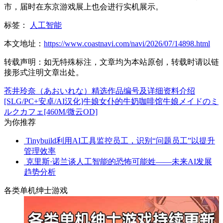
市，届时在东京游戏展上也会进行实机展示。
标签：
人工智能
本文地址：
https://www.coastnavi.com/navi/2026/07/14898.html
转载声明：
如无特殊标注，文章均为本站原创，转载时请以链
接形式注明文章出处。
苍井玲奈（あおいれな）精选作品编号及详细资料介绍
[SLG/PC+安卓/AI汉化]牛娘女仆的牛奶咖啡馆牛娘メイドのミ
ルクカフェ[460M/微云OD]
为你推荐
Tinybuild利用AI工具监控员工，识别“问题员工”以提升
管理效率
克里斯·诺兰谈人工智能的恐怖可能姓——未来AI发展
趋势分析
各类单机绅士游戏