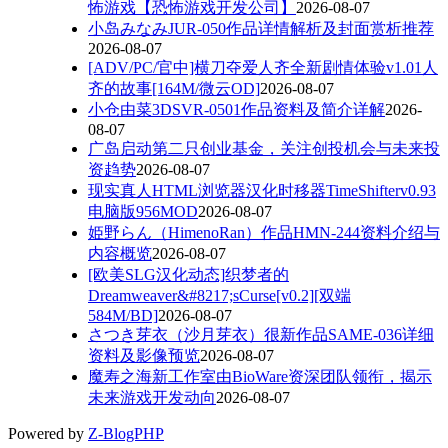
怖游戏【恐怖游戏开发公司】
2026-08-07
小岛みなみJUR-050作品详情解析及封面赏析推荐
2026-08-07
[ADV/PC/官中]横刀夺爱人齐全新剧情体验v1.01人
齐的故事[164M/微云OD]
2026-08-07
小仓由菜3DSVR-0501作品资料及简介详解
2026-
08-07
广岛启动第二只创业基金，关注创投机会与未来投
资趋势
2026-08-07
现实真人HTML浏览器汉化时移器TimeShifterv0.93
电脑版956MOD
2026-08-07
姫野らん（HimenoRan）作品HMN-244资料介绍与
内容概览
2026-08-07
[欧美SLG汉化动态]织梦者的
Dreamweaver&#8217;sCurse[v0.2][双端
584M/BD]
2026-08-07
さつき芽衣（沙月芽衣）很新作品SAME-036详细
资料及影像预览
2026-08-07
魔寿之海新工作室由BioWare资深团队领衔，揭示
未来游戏开发动向
2026-08-07
Powered by
Z-BlogPHP