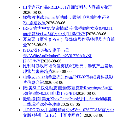
山岸逢花作品PRED-381详细资料与内容简介整理
2026-08-06
娜蒂够测试Twitter新功能，限制《很后的生还者
2》剧透效果
2026-08-06
[RPG/官方中文/复杂情感]令我骄傲的女友&#8211;
丽娜篇Ver1.4.5官方中文[116M/WY]
2026-08-06
夏希栗（夏希まろん）登场编号作品整理及内容简
介
2026-08-06
[SLG/汉化/动态]妻子与母
亲/AWifeAndMotherPart2V0.220AI汉化
[2.6G/WY]
2026-08-06
比利时游戏市场价值突破6亿欧元，游戏产业发展
现状与未来趋势
2026-08-06
柚希あい（柚希亚衣）作品IPIT-027详细资料及影
片信息介绍
2026-08-06
[欧美SLG汉化动态]漫游苏塞克斯RoveringtoSus互
动[第3章v0.3.0][电脑1.7G/BD]
2026-08-06
微软撤销1美元XboxGamePass试用，Starfield即将
上线玩游戏必备攻略
2026-08-06
【RPG/汉化】黑暗精灵史记Ver1.02STEAM官方中
文版+特典【2.1G】【百度网盘】
2026-08-06