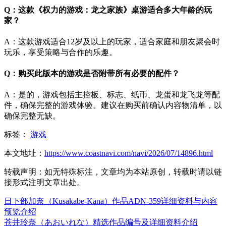
Q：这款《权力的游戏：龙之家族》桌游适合多大年龄的玩
家？
A：这款游戏适合12岁及以上的玩家，适合家庭和朋友聚会时
玩乐，享受策略与合作的乐趣。
Q：购买此版本的游戏是否附带所有必要的配件？
A：是的，游戏包括主控板、标志、纸币、龙蛋和龙飞龙等配
件，确保完整的游戏体验。建议在购买前确认内容物清单，以
确保完整无缺。
标签：
游戏
本文地址：
https://www.coastnavi.com/navi/2026/07/14896.html
转载声明：
如无特殊标注，文章均为本站原创，转载时请以链
接形式注明文章出处。
日下部加奈（Kusakabe-Kana）作品ADN-359详细资料与内容
预览介绍
苍井玲奈（あおいれな）精选作品编号及详细资料介绍