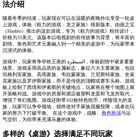
法介绍
随着冬季的结束，玩家现在可以在温暖的夜晚外出享受一轮桌
上游戏，体验《权力的游戏：龙之家族》很新版本。由孩之宝
（Hasbro）推出的这款游戏，专为《权力的游戏》粉丝设计，
价格为35美元。该版本以电视剧的前传故事为背景，将丰富的
剧情、角色和艺术元素融入到一个精美的桌游中，为玩家带来
沉浸式的体验。
游戏中，玩家将争夺铁王座的 السيطرة，体验剧情中诸多重要
场景。游戏采用高品质的金属标志，象征六大主要家族，包括
坦格利安家族、高塔家族、韦拉蒙家族、兰尼斯特家族、史崔
克家族以及罗伊斯家族，而不是传统的顶帽或赛车头标。游戏
板上绘制了西境和伊索斯的关键地点，玩家将在整个地图上展
开策略对战。游戏中的房屋和酒店被塑料龙蛋和飞龙所取代，
增强了奇幻氛围。游戏还附带102枚特色纸币，伴随强大的龙
族，玩家可以争夺领地，很终使对手家族屈服投降，或者在玩
家的努力下打破平衡。 在这个游戏中，战略、
角色扮演
与运
气交织，为你带来充满乐趣的体验。
多样的《桌游》选择满足不同玩家