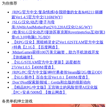
为你推荐
[RPG/官方中文/复杂情感]令我骄傲的女友&#8211;丽娜
篇Ver1.4.5官方中文[116M/WY]
[SLG/汉化/动态]妻子与母
亲/AWifeAndMotherPart2V0.220AI汉化[2.6G/WY]
[欧美SLG汉化动态]漫游苏塞克斯RoveringtoSus互动[第3
章v0.3.0][电脑1.7G/BD]
【RPG/汉化】黑暗精灵史记Ver1.02STEAM官方中文版
+特典【2.1G】【百度网盘】
MidasGames获得100万美元融资，助力手机游戏开发
【游戏融资】
【SLG/STEAM官方中文/更新】远星都市
27λVer1.0.5【400M/度盘】
[RPG/PC/官方中文版]种付勇者传Steam版[2G/微云OD]
【SLG/新作】百合生活Ver1.0.1【400M/度盘】
Don’tNod探索新领域：Gerda和出版的很新动向
【精品RPG/中文版】王宫骑士的风险管理AI汉化版
【PC+安卓/500M】【微云网盘】
各类单机绅士游戏