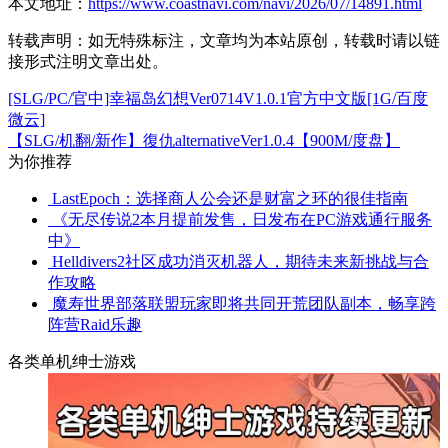
本文地址：
https://www.coastnavi.com/navi/2026/07/14891.html
转载声明：
如无特殊标注，文章均为本站原创，转载时请以链
接形式注明文章出处。
[SLG/PC/官中]幸福岛幻想Ver0714V1.0.1官方中文版[1G/百度
微云]
【SLG/机翻/新作】復仇alternativeVer1.0.4【900M/度盘】
为你推荐
LastEpoch：选择商人公会还是财富之环的很佳指南
《无尽传说2本月提前发售，日发布在PC游戏通行服务
中》
Helldivers2社区成功消灭机器人，期待未来新挑战与合
作攻略
魔寿世界部落联盟玩家即将共同开荒团队副本，畅享跨
阵营Raid乐趣
各类单机绅士游戏