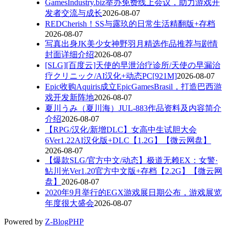
GamesIndustry.biz举办免费线上会议，助力游戏开
发者交流与成长
2026-08-07
REDCherish！SS与露玖的日常生活精翻版+存档
2026-08-07
写真出身JK美少女神野羽月精选作品推荐与剧情
封面详细介绍
2026-08-07
[SLG][百度云]天使的早泄治疗诊所/天使の早漏治
疗クリニック/AI汉化+动态PC[921M]
2026-08-07
Epic收购Aquiris成立EpicGamesBrasil，打造巴西游
戏开发新阵地
2026-08-07
夏川うみ（夏川海）JUL-883作品资料及内容简介
介绍
2026-08-07
【RPG/汉化/新增DLC】女高中生试胆大会
6Ver1.22AI汉化版+DLC【1.2G】【微云网盘】
2026-08-07
【爆款SLG/官方中文/动态】极道无赖EX：女警·
鮎川光Ver1.20官方中文版+存档【2.2G】【微云网
盘】
2026-08-07
2020年9月举行的EGX游戏展日期公布，游戏展览
年度很大盛会
2026-08-07
Powered by
Z-BlogPHP