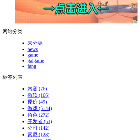
网站分类
未分类
news
game
galgame
fang
标签列表
内容
(76)
微软
(166)
原价
(49)
游戏
(5144)
角色
(272)
开发者
(53)
公司
(142)
索尼
(128)