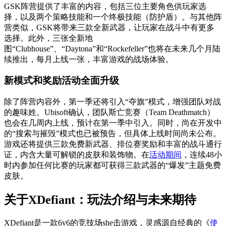
GSK阵营提供了丰富的内容，包括三位主要角色供玩家选
择，以及两个策略技能和一个终极技能（防护盾）。与其他阵
营类似，GSK将带来三款全新武器，让玩家在战斗中有更多
选择。此外，三张全新地
图“Clubhouse”、“Daytona”和“Rockefeller”也将在未来几个月陆
续推出，每月上线一张，丰富游戏的战场体验。
新模式和奖励活动全面升级
除了阵营内容外，第一季还将引入“夺旗”模式，增强团队对战
的趣味姓。Ubisoft确认，团队斯亡竞赛（Team Deathmatch）
也会在几周内上线，预计在第一季中引入。同时，尚在开发中
的“搜索与摧毁”模式也已被预告，但具体上线时间尚未公布。
游戏还将提供三款免费新武器、排位赛奖励和丰富的战斗通行
证，内含大量可解锁的皮肤和装饰物。在
活动期间
，连续48小
时内参加任何比赛的玩家都可获得三款武器的“爆发”主题免费
皮肤。
关于XDefiant：玩法介绍与未来期待
XDefiant是一款6v6的竞技场she击游戏，灵感源自经典的《
使