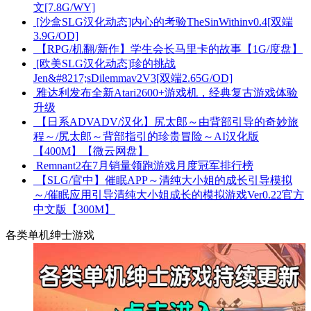
文[7.8G/WY]
[沙盒SLG汉化动态]内心的考验TheSinWithinv0.4[双端
3.9G/OD]
【RPG/机翻/新作】学生会长马里卡的故事【1G/度盘】
[欧美SLG汉化动态]珍的挑战
Jen&#8217;sDilemmav2V3[双端2.65G/OD]
雅达利发布全新Atari2600+游戏机，经典复古游戏体验
升级
【日系ADVADV/汉化】尻太郎～由背部引导的奇妙旅
程～/尻太郎～背部指引的珍贵冒险～AI汉化版
【400M】【微云网盘】
Remnant2在7月销量领跑游戏月度冠军排行榜
【SLG/官中】催眠APP～清纯大小姐的成长引导模拟
～/催眠应用引导清纯大小姐成长的模拟游戏Ver0.22官方
中文版【300M】
各类单机绅士游戏