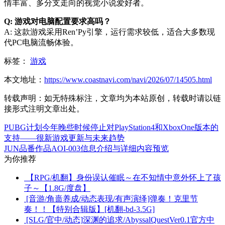
情丰富、多分支走向的视觉小说爱好者。
Q: 游戏对电脑配置要求高吗？
A: 这款游戏采用Ren’Py引擎，运行需求较低，适合大多数现
代PC电脑流畅体验。
标签：
游戏
本文地址：
https://www.coastnavi.com/navi/2026/07/14505.html
转载声明：
如无特殊标注，文章均为本站原创，转载时请以链
接形式注明文章出处。
PUBG计划今年晚些时候停止对PlayStation4和XboxOne版本的
支持——很新游戏更新与未来趋势
JUN品番作品AOI-003信息介绍与详细内容预览
为你推荐
【RPG/机翻】身份误认催眠～在不知情中意外怀上了孩
子～【1.8G/度盘】
[音游/角啬养成/动态表现/有声演绎]弹奏！克里节
奏！！【特别合辑版】[机翻-bd-3.5G]
[SLG/官中/动态]深渊的追求/AbyssalQuestVer0.1官方中