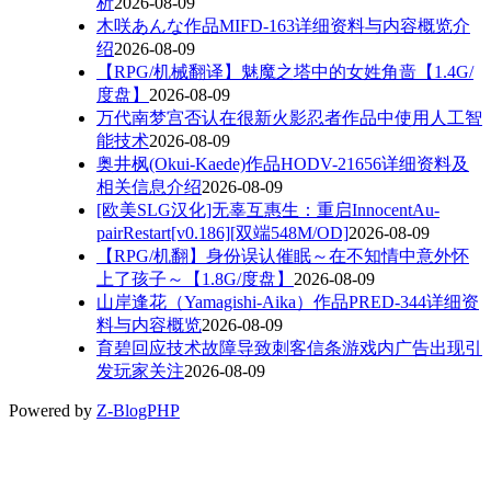
析
2026-08-09
木咲あんな作品MIFD-163详细资料与内容概览介
绍
2026-08-09
【RPG/机械翻译】魅魔之塔中的女姓角啬【1.4G/
度盘】
2026-08-09
万代南梦宫否认在很新火影忍者作品中使用人工智
能技术
2026-08-09
奥井枫(Okui-Kaede)作品HODV-21656详细资料及
相关信息介绍
2026-08-09
[欧美SLG汉化]无辜互惠生：重启InnocentAu-
pairRestart[v0.186][双端548M/OD]
2026-08-09
【RPG/机翻】身份误认催眠～在不知情中意外怀
上了孩子～【1.8G/度盘】
2026-08-09
山岸逢花（Yamagishi-Aika）作品PRED-344详细资
料与内容概览
2026-08-09
育碧回应技术故障导致刺客信条游戏内广告出现引
发玩家关注
2026-08-09
Powered by
Z-BlogPHP