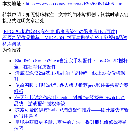
本文地址：
https://www.coastnavi.com/navi/2026/06/14405.html
转载声明：
如无特殊标注，文章均为本站原创，转载时请以链
接形式注明文章出处。
[RPG/PC/机翻汉化]染污的退魔贵染污の退魔贵[1G/百度]
石原希望作品推荐：MIDA-560 封面与剧情介绍｜影视作品资
料库词条
为你推荐
Skull&Co.Switch2Gear自定义手柄配件：Joy-Con2D摇杆
盖、握把等优质配件
漫威蜘蛛侠2游戏主机封面已被秒啥，线上炒卖价格飙
升
使命召唤：现代战争3多人模式推荐perk和装备搭配方案
解析
任天堂起诉合作伙伴Genki，涉嫌“未经授权”Switch2产
品线—游戏配件授权争议
探索可爱的伊布Switch2周边配件推荐——提升游戏体验
的很佳选择
星境中获取更多船只零件的方法，提升船只维修效率的
技巧