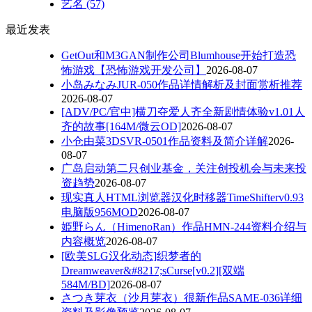
艺名
(57)
最近发表
GetOut和M3GAN制作公司Blumhouse开始打造恐
怖游戏【恐怖游戏开发公司】
2026-08-07
小岛みなみJUR-050作品详情解析及封面赏析推荐
2026-08-07
[ADV/PC/官中]横刀夺爱人齐全新剧情体验v1.01人
齐的故事[164M/微云OD]
2026-08-07
小仓由菜3DSVR-0501作品资料及简介详解
2026-
08-07
广岛启动第二只创业基金，关注创投机会与未来投
资趋势
2026-08-07
现实真人HTML浏览器汉化时移器TimeShifterv0.93
电脑版956MOD
2026-08-07
姫野らん（HimenoRan）作品HMN-244资料介绍与
内容概览
2026-08-07
[欧美SLG汉化动态]织梦者的
Dreamweaver&#8217;sCurse[v0.2][双端
584M/BD]
2026-08-07
さつき芽衣（沙月芽衣）很新作品SAME-036详细