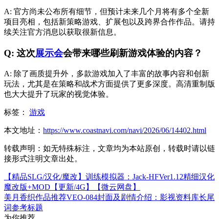
A: 官方尚未公布所有细节，但预计未来几个月将有多个全新
项目亮相，包括新策略游戏、扩展包以及跨界合作作品。请持
续关注官方消息以获取很新信息。
Q: 这次
展示会
会带来哪些刷新游戏体验的内容？
A: 除了画质提升外，多款游戏加入了丰富的故事内容和创新
玩法，尤其是在策略和战术方面提供了更多深度。高清重制版
也大大提升了玩家的视觉体验。
标签：
游戏
本文地址：
https://www.coastnavi.com/navi/2026/06/14402.html
转载声明：
如无特殊标注，文章均为本站原创，转载时请以链
接形式注明文章出处。
【精品SLG/汉化/魔改】训练模拟器：Jack-HFVer1.12精细汉化
魔改版+MOD【更新/4G】【微云网盘】
美月香织作品推荐VEO-084封面及剧情介绍：影视资料库长尾
词参考标题
为你推荐