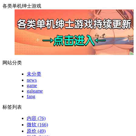
各类单机绅士游戏
网站分类
未分类
news
game
galgame
fang
标签列表
内容
(76)
微软
(166)
原价
(49)