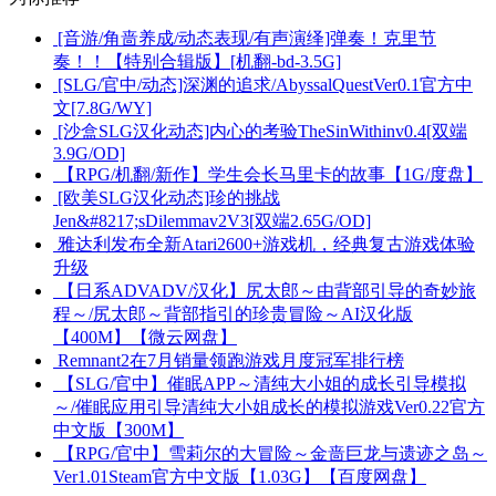
[音游/角啬养成/动态表现/有声演绎]弹奏！克里节
奏！！【特别合辑版】[机翻-bd-3.5G]
[SLG/官中/动态]深渊的追求/AbyssalQuestVer0.1官方中
文[7.8G/WY]
[沙盒SLG汉化动态]内心的考验TheSinWithinv0.4[双端
3.9G/OD]
【RPG/机翻/新作】学生会长马里卡的故事【1G/度盘】
[欧美SLG汉化动态]珍的挑战
Jen&#8217;sDilemmav2V3[双端2.65G/OD]
雅达利发布全新Atari2600+游戏机，经典复古游戏体验
升级
【日系ADVADV/汉化】尻太郎～由背部引导的奇妙旅
程～/尻太郎～背部指引的珍贵冒险～AI汉化版
【400M】【微云网盘】
Remnant2在7月销量领跑游戏月度冠军排行榜
【SLG/官中】催眠APP～清纯大小姐的成长引导模拟
～/催眠应用引导清纯大小姐成长的模拟游戏Ver0.22官方
中文版【300M】
【RPG/官中】雪莉尔的大冒险～金啬巨龙与遗迹之岛～
Ver1.01Steam官方中文版【1.03G】【百度网盘】