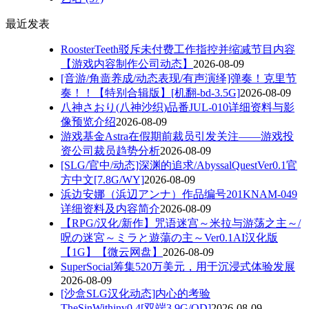
最近发表
RoosterTeeth驳斥未付费工作指控并缩减节目内容
【游戏内容制作公司动态】
2026-08-09
[音游/角啬养成/动态表现/有声演绎]弹奏！克里节
奏！！【特别合辑版】[机翻-bd-3.5G]
2026-08-09
八神さおり(八神沙织)品番JUL-010详细资料与影
像预览介绍
2026-08-09
游戏基金Astra在假期前裁员引发关注——游戏投
资公司裁员趋势分析
2026-08-09
[SLG/官中/动态]深渊的追求/AbyssalQuestVer0.1官
方中文[7.8G/WY]
2026-08-09
浜边安娜（浜辺アンナ）作品编号201KNAM-049
详细资料及内容简介
2026-08-09
【RPG/汉化/新作】咒语迷宫～米拉与游荡之主～/
呪の迷宮～ミラと遊蕩の主～Ver0.1AI汉化版
【1G】【微云网盘】
2026-08-09
SuperSocial筹集520万美元，用于沉浸式体验发展
2026-08-09
[沙盒SLG汉化动态]内心的考验
TheSinWithinv0.4[双端3.9G/OD]
2026-08-09