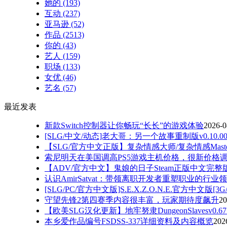
她的
(193)
互动
(237)
亚马逊
(52)
作品
(2513)
你的
(43)
艺人
(159)
职场
(133)
女优
(46)
艺名
(57)
最近发表
新款Switch控制器让你畅玩“长长”的游戏体验
2026-0
[SLG/中文/动态]老大哥：另一个故事重制版v0.10.00
【SLG/官方中文正版】复杂情感大师/复杂情感Maste
索尼明天在美国调高PS5游戏主机价格，很新价格
【ADV/官方中文】鬼娘的日子Steam正版中文完整
认识AmirSatvat：带领离职开发者重塑职业的行业
[SLG/PC/官方中文版]S.E.X.Z.O.N.E.官方中文版[3
守望先锋2第四赛季内容很丰富，玩家期待度飙升
20
【欧美SLG汉化更新】地牢努隶DungeonSlavesv0.6
本乡爱作品编号FSDSS-337详细资料及内容概览
202