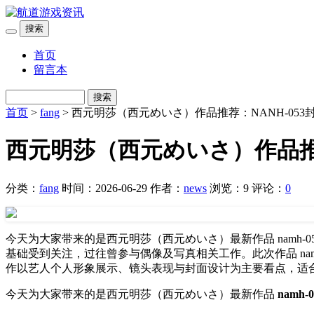
搜索
首页
留言本
搜索
首页
>
fang
> 西元明莎（西元めいさ）作品推荐：NANH-0
西元明莎（西元めいさ）作品推
分类：
fang
时间：2026-06-29
作者：
news
浏览：9
评论：
0
今天为大家带来的是西元明莎（西元めいさ）最新作品 namh
基础受到关注，过往曾参与偶像及写真相关工作。此次作品 na
作以艺人个人形象展示、镜头表现与封面设计为主要看点，适合
今天为大家带来的是西元明莎（西元めいさ）最新作品
namh-0