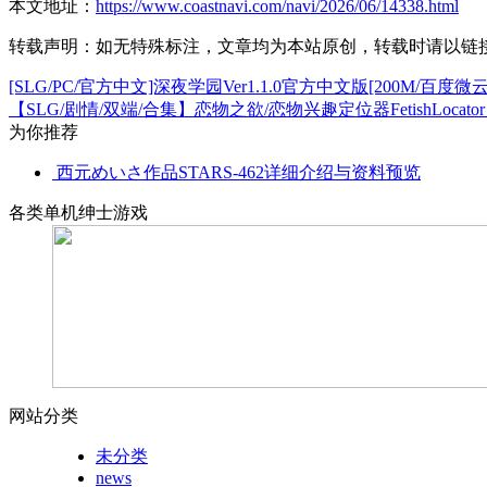
本文地址：
https://www.coastnavi.com/navi/2026/06/14338.html
转载声明：
如无特殊标注，文章均为本站原创，转载时请以链
[SLG/PC/官方中文]深夜学园Ver1.1.0官方中文版[200M/百度微云
【SLG/剧情/双端/合集】恋物之欲/恋物兴趣定位器FetishLocato
为你推荐
西元めいさ作品STARS-462详细介绍与资料预览
各类单机绅士游戏
网站分类
未分类
news