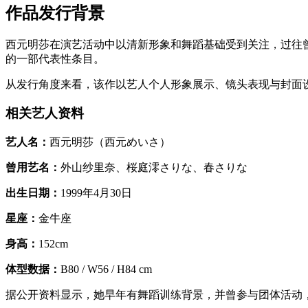
作品发行背景
西元明莎在演艺活动中以清新形象和舞蹈基础受到关注，过往
的一部代表性条目。
从发行角度来看，该作以艺人个人形象展示、镜头表现与封面
相关艺人资料
艺人名：
西元明莎（西元めいさ）
曾用艺名：
外山纱里奈、桜庭澪さりな、春さりな
出生日期：
1999年4月30日
星座：
金牛座
身高：
152cm
体型数据：
B80 / W56 / H84 cm
据公开资料显示，她早年有舞蹈训练背景，并曾参与团体活动