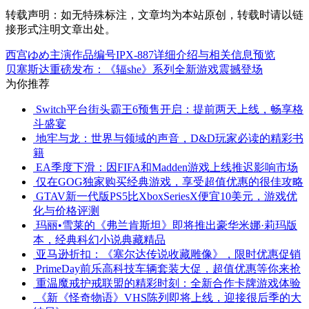
转载声明：
如无特殊标注，文章均为本站原创，转载时请以链
接形式注明文章出处。
西宫ゆめ主演作品编号IPX-887详细介绍与相关信息预览
贝塞斯达重磅发布：《辐she》系列全新游戏震撼登场
为你推荐
Switch平台街头霸王6预售开启：提前两天上线，畅享格
斗盛宴
地牢与龙：世界与领域的声音，D&D玩家必读的精彩书
籍
EA季度下滑：因FIFA和Madden游戏上线推迟影响市场
仅在GOG独家购买经典游戏，享受超值优惠的很佳攻略
GTAV新一代版PS5比XboxSeriesX便宜10美元，游戏优
化与价格评测
玛丽•雪莱的《弗兰肯斯坦》即将推出豪华米娜·莉玛版
本，经典科幻小说典藏精品
亚马逊折扣：《塞尔达传说收藏雕像》，限时优惠促销
PrimeDay前乐高科技车辆套装大促，超值优惠等你来抢
重温魔戒护戒联盟的精彩时刻：全新合作卡牌游戏体验
《新《怪奇物语》VHS陈列即将上线，迎接很后季的大