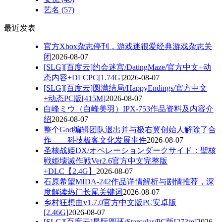
艺名
(57)
最近发表
官方Xbox杂志停刊，游戏迷很爱经典游戏杂志关
闭
2026-08-07
[SLG][百度云]约会迷宫/DatingMaze/官方中文+动
态内容+DLCPC[1.74G]
2026-08-07
[SLG][百度云]圆满结局/HappyEndings/官方中文
+动态PC版[415M]
2026-08-07
白峰ミウ（白峰美羽）IPX-753作品资料及内容介
绍
2026-08-07
整个God编辑团队退出并与极右翼创始人解除了合
作——科技极客文化发展事件
2026-08-07
圣核战姫DX/オペレーションダークサイド：聖核
戦姫壊滅作戦Ver2.6官方中文完整版
+DLC【2.4G】
2026-08-07
石原希望MIDA-242作品详情解析与剧情推荐，深
度解读热门长尾关键词
2026-08-07
乡村狂想曲v1.7.0官方中文版PC安卓版
[2.46G]
2026-08-07
[SLG][百度云]星际圆环/Starcular/PC版[273m]
2026-