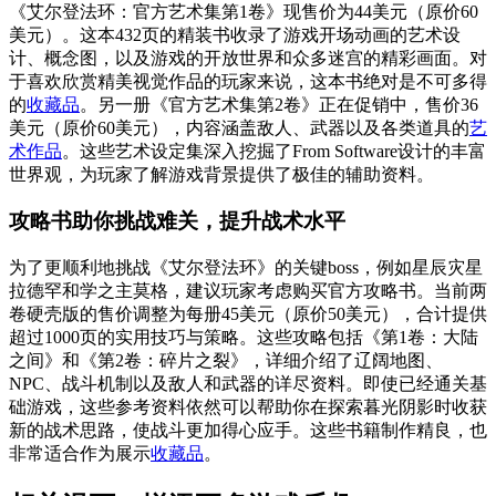
《艾尔登法环：官方艺术集第1卷》现售价为44美元（原价60
美元）。这本432页的精装书收录了游戏开场动画的艺术设
计、概念图，以及游戏的开放世界和众多迷宫的精彩画面。对
于喜欢欣赏精美视觉作品的玩家来说，这本书绝对是不可多得
的
收藏品
。另一册《官方艺术集第2卷》正在促销中，售价36
美元（原价60美元），内容涵盖敌人、武器以及各类道具的
艺
术作品
。这些艺术设定集深入挖掘了From Software设计的丰富
世界观，为玩家了解游戏背景提供了极佳的辅助资料。
攻略书助你挑战难关，提升战术水平
为了更顺利地挑战《艾尔登法环》的关键boss，例如星辰灾星
拉德罕和学之主莫格，建议玩家考虑购买官方攻略书。当前两
卷硬壳版的售价调整为每册45美元（原价50美元），合计提供
超过1000页的实用技巧与策略。这些攻略包括《第1卷：大陆
之间》和《第2卷：碎片之裂》，详细介绍了辽阔地图、
NPC、战斗机制以及敌人和武器的详尽资料。即使已经通关基
础游戏，这些参考资料依然可以帮助你在探索暮光阴影时收获
新的战术思路，使战斗更加得心应手。这些书籍制作精良，也
非常适合作为展示
收藏品
。