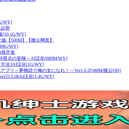
G/WY]
止运营
[10.1G/WY]
化版【500M】【微云网盘】
69G/WY]
新游戏开发
ルクと特異点の冒険～AI汉化[689M/WY]
法3AI汉化[1G/WY]
プリ～夢物語で俺の女になれ！～Ver1.0.2[500M/微云OD]
25.5.0bAI汉化[1.4G/WY]