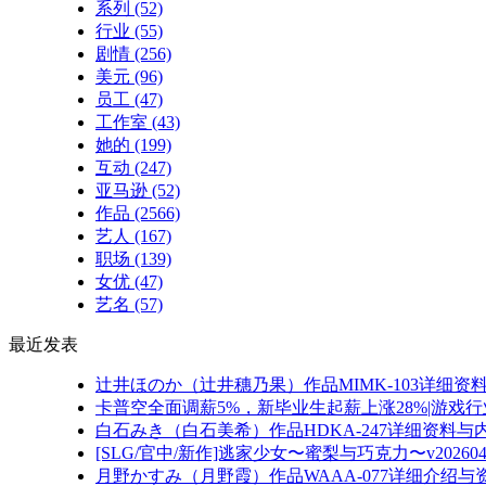
系列
(52)
行业
(55)
剧情
(256)
美元
(96)
员工
(47)
工作室
(43)
她的
(199)
互动
(247)
亚马逊
(52)
作品
(2566)
艺人
(167)
职场
(139)
女优
(47)
艺名
(57)
最近发表
辻井ほのか（辻井穗乃果）作品MIMK-103详细资
卡普空全面调薪5%，新毕业生起薪上涨28%|游戏
白石みき（白石美希）作品HDKA-247详细资料与
[SLG/官中/新作]逃家少女〜蜜梨与巧克力〜v2026040
月野かすみ（月野霞）作品WAAA-077详细介绍与