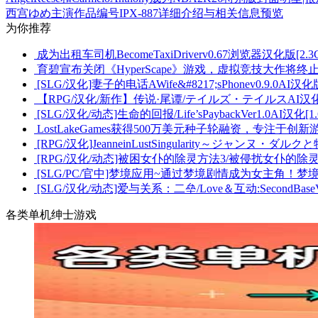
西宫ゆめ主演作品编号IPX-887详细介绍与相关信息预览
为你推荐
成为出租车司机BecomeTaxiDriverv0.67浏览器汉化版[2.3
育碧宣布关闭《HyperScape》游戏，虚拟竞技大作将终
[SLG/汉化]妻子的电话AWife&#8217;sPhonev0.9.0AI汉化版
【RPG/汉化/新作】传说·尾谭/テイルズ・テイルスAI汉
[SLG/汉化/动态]生命的回报/Life’sPaybackVer1.0AI汉化[1.
LostLakeGames获得500万美元种子轮融资，专注于创
[RPG/汉化]JeanneinLustSingularity～ジャンヌ・ダ
[RPG/汉化/动态]被困女仆的除灵方法3/被侵扰女仆的除灵方
[SLG/PC/官中]梦境应用~通过梦境剧情成为女主角！梦境ア
[SLG/汉化/动态]爱与关系：二垒/Love＆互动:SecondBaseVer
各类单机绅士游戏