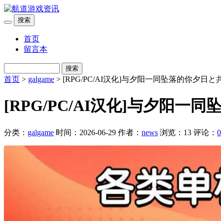
搜索
首页
留言本
搜索
首页
>
galgame
> [RPG/PC/AI汉化]与夕阳一同坠落的你夕日と
[RPG/PC/AI汉化]与夕阳
分类：
galgame
时间：2026-06-29
作者：
news
浏览：13
评论：
0