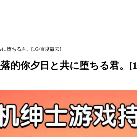
共に堕ちる君。[1G/百度微云]
一同坠落的你夕日と共に堕ちる君。[1