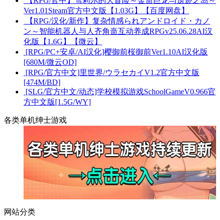
【RPG/官中】雪莉尔的大冒险～金啬巨龙与遗迹之岛～
Ver1.01Steam官方中文版【1.03G】【百度网盘】
【RPG/汉化/新作】复杂情感られアンドロイド・カノ
ン～智能机器人与人齐角啬互动养成RPGv25.06.28AI汉
化版【1.6G】【微云】
[RPG/PC+安卓/AI汉化]樱御前桜御前Ver1.10AI汉化版
[680M/微云OD]
[RPG/官方中文]里世界/ウラセカイV1.2官方中文版
[474M/BD]
[SLG/官方中文/动态]学校模拟游戏SchoolGameV0.966官
方中文版[1.5G/WY]
各类单机绅士游戏
网站分类