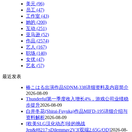
美元
(96)
员工
(47)
工作室
(43)
她的
(200)
互动
(251)
亚马逊
(52)
作品
(2574)
艺人
(167)
职场
(140)
女优
(47)
艺名
(57)
最近发表
椿こはる出演作品SDNM-338详细资料及内容简介
2026-08-09
Thunderful第一季度收入增长4%，游戏公司业绩稳
步提升
2026-08-09
白井冬花(Shirai-Fuyuka)作品MIFD-195详细介绍与
资料解析
2026-08-09
[欧美SLG汉化动态]珍的挑战
Jen&#8217;sDilemmav2V3[双端2.65G/OD]
2026-08-