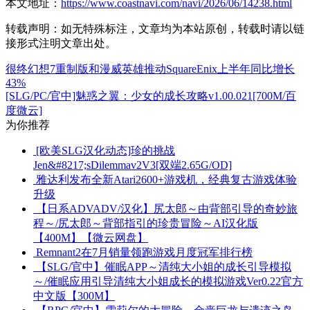
本文地址：
https://www.coastnavi.com/navi/2026/06/14238.html
转载声明：
如无特殊标注，文章均为本站原创，转载时请以链
接形式注明文章出处。
很终幻想7重制版和漫威英雄推动SquareEnix上半年同比增长
43%
[SLG/PC/官中]魅惑之翼：少女的成长攻略v1.00.021[700M/百
度微云]
为你推荐
[欧美SLG汉化动态]珍的挑战
Jen&#8217;sDilemmav2V3[双端2.65G/OD]
雅达利发布全新Atari2600+游戏机，经典复古游戏体验
升级
【日系ADVADV/汉化】尻太郎～由背部引导的奇妙旅
程～/尻太郎～背部指引的珍贵冒险～AI汉化版
【400M】【微云网盘】
Remnant2在7月销量领跑游戏月度冠军排行榜
【SLG/官中】催眠APP～清纯大小姐的成长引导模拟
～/催眠应用引导清纯大小姐成长的模拟游戏Ver0.22官方
中文版【300M】