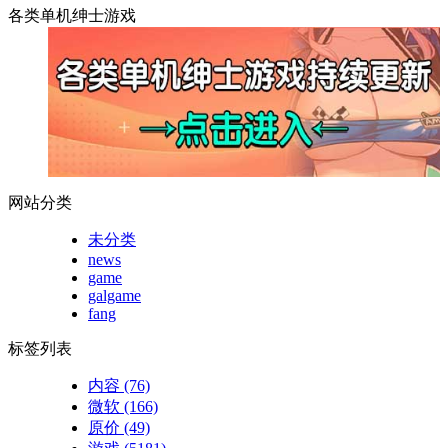
各类单机绅士游戏
网站分类
未分类
news
game
galgame
fang
标签列表
内容
(76)
微软
(166)
原价
(49)