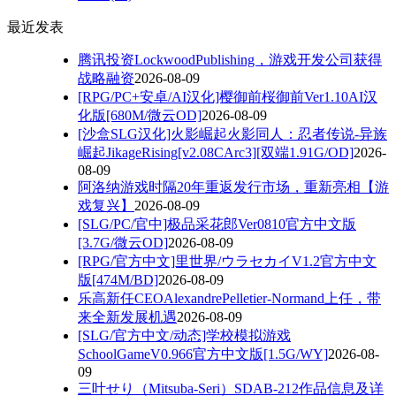
最近发表
腾讯投资LockwoodPublishing，游戏开发公司获得
战略融资
2026-08-09
[RPG/PC+安卓/AI汉化]樱御前桜御前Ver1.10AI汉
化版[680M/微云OD]
2026-08-09
[沙盒SLG汉化]火影崛起火影同人：忍者传说-异族
崛起JikageRising[v2.08CArc3][双端1.91G/OD]
2026-
08-09
阿洛纳游戏时隔20年重返发行市场，重新亮相【游
戏复兴】
2026-08-09
[SLG/PC/官中]极品采花郎Ver0810官方中文版
[3.7G/微云OD]
2026-08-09
[RPG/官方中文]里世界/ウラセカイV1.2官方中文
版[474M/BD]
2026-08-09
乐高新任CEOAlexandrePelletier-Normand上任，带
来全新发展机遇
2026-08-09
[SLG/官方中文/动态]学校模拟游戏
SchoolGameV0.966官方中文版[1.5G/WY]
2026-08-
09
三叶せり（Mitsuba-Seri）SDAB-212作品信息及详