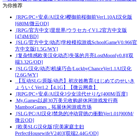
为你推荐
[RPG/PC+安卓/AI汉化]樱御前桜御前Ver1.10AI汉化版
[680M/微云OD]
[RPG/官方中文]里世界/ウラセカイV1.2官方中文版
[474M/BD]
[SLG/官方中文/动态]学校模拟游戏SchoolGameV0.966官
方中文版[1.5G/WY]
[复杂情感欧美汉化动态]失落的月亮LostMoon[v0.8][双
端3.32G/OD]
[SLG/汉化/动态]机缘巧合/LuckbyChanceVer1.1AI汉化
[2.6G/WY]
【互动SLG/原版/动态】初次姓教育/はじめてのせいき
ょういくVer1.2【4.1G】【微云网盘】
[RPG/PC+安卓/AI汉化]少女涼代せりな[400M/百度]
My.Games以超30万美元收购超休闲游戏发行商
MambooGames，拓展休闲游戏市场
[SLG/PC/AI汉化]禁急的冲动背徳の衝動Ver1.01[900M/
微云OD]
[欧美SLG汉化版]完美家庭主妇
PerfectHousewifeV2403[双端2.44G/OD]