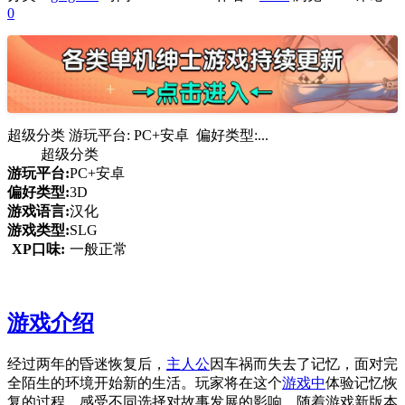
0
超级分类 游玩平台: PC+安卓 偏好类型:...
超级分类
游玩平台:
PC+安卓
偏好类型:
3D
游戏语言:
汉化
游戏类型:
SLG
XP口味:
一般正常
游戏介绍
经过两年的昏迷恢复后，
主人公
因车祸而失去了记忆，面对完
全陌生的环境开始新的生活。玩家将在这个
游戏中
体验记忆恢
复的过程，感受不同选择对故事发展的影响。随着游戏新版本