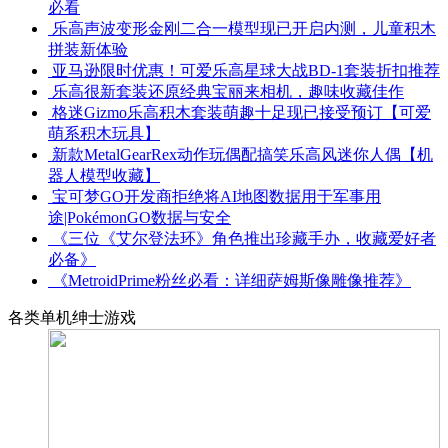
必看
乐高声波变形金刚二合一模型现已开启内测，儿童积木
拼装新体验
亚马逊限时优惠！可爱乐高星球大战BD-1套装折扣推荐
乐高很新套装还原经典宝丽来相机，趣味收藏佳作
格迷Gizmo乐高积木套装萌趣十足现已接受预订【可爱
萌系积木玩具】
新款MetalGearRex动作玩偶配搞笑乐高风迷你人偶【机
器人模型收藏】
宝可梦GO开发商拒绝将AI地图数据用于军事用
途|PokémonGO数据与安全
《三位《艾尔登法环》角色推出珍藏手办，收藏爱好者
必备》
《MetroidPrime粉丝必看：详细萨姆斯像雕像推荐》
各类单机绅士游戏