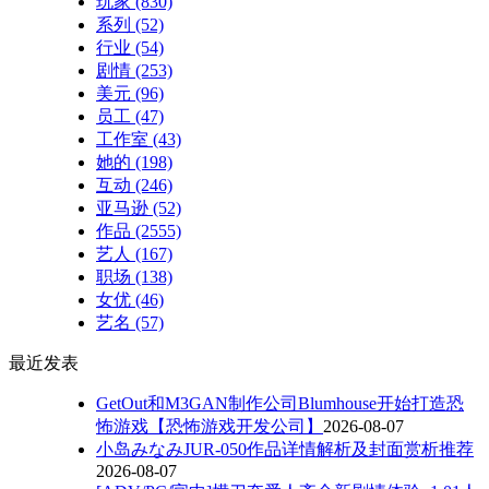
玩家
(830)
系列
(52)
行业
(54)
剧情
(253)
美元
(96)
员工
(47)
工作室
(43)
她的
(198)
互动
(246)
亚马逊
(52)
作品
(2555)
艺人
(167)
职场
(138)
女优
(46)
艺名
(57)
最近发表
GetOut和M3GAN制作公司Blumhouse开始打造恐
怖游戏【恐怖游戏开发公司】
2026-08-07
小岛みなみJUR-050作品详情解析及封面赏析推荐
2026-08-07