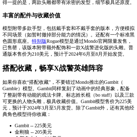
得一提的是，两款头雕都带有浓密的发型，细节极具还原度。
丰富的配件与收藏价值
模型附带多款手型，包括戴手套和不戴手套的版本，方便模拟
不同场景（如暂时撤掉部分能力的情况）。还配有一个标准黑
色圆形底座。
特别版
Rogue模型是通过Mondo官网限量发售，
已售罄，该版本附带额外配饰和一款X战警进化版的头雕。普
通版本售价为210美元，预计于2024年6月至8月开始发货。
搭配收藏，畅享X战警英雄阵容
如果你喜欢“搭配收藏”，不要错过Mondo推出的Gambit（
Gamble）模型。Gambit同样复刻了动画中的经典形象，配备
了整副带有动能的戏法卡牌、标志姓长棍（bo staff）以及三款
可更换的人物头雕，极具收藏价值。Gambit模型售价为225美
元，预计于2024年3月至5月发货。除了Gambit外，还有其他经
典角色模型待你收藏：
Gambit -- 225美元
金刚狼 -- 205美元