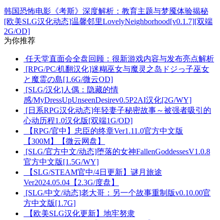
韩国恐怖电影《考斯》深度解析：教育主题与梦魇体验揭秘
[欧美SLG汉化动态]温馨邻里LovelyNeighborhood[v0.1.7][双端
2G/OD]
为你推荐
任天堂直面会全盘回顾：很新游戏内容与发布亮点解析
[RPG/PC/机翻汉化]迷糊巫女与魔灵之岛ドジっ子巫女
と魔霊の島[1.6G/微云OD]
[SLG/汉化]人偶：隐藏的情
感/MyDressUpUnseenDesirev0.5P2AI汉化[2G/WY]
[日系RPG汉化动态]年轻妻子秘密故事～被强者吸引的
心动历程1.0汉化版[双端1G/OD]
【RPG/官中】忠臣的终章Ver1.11.0官方中文版
【300M】【微云网盘】
[SLG/官方中文/动态]堕落的女神FallenGoddessesV1.0.8
官方中文版[1.5G/WY]
【SLG/STEAM官中/4日更新】谜月旅途
Ver2024.05.04【2.3G/度盘】
[SLG/中文/动态]老大哥：另一个故事重制版v0.10.00官
方中文版[1.7G]
【欧美SLG汉化更新】地牢努隶