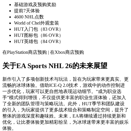
基础游戏及预购奖励
提前7天体验
4600 NHL点数
World of Chel外观套装
HUT入门包（83 OVR）
HUT图标包（86 OVR）
HUT英雄包（84 OVR）
在PlayStation商店预购 | 在Xbox商店预购
关于EA Sports NHL 26的未来展望
新作引入了多项创新技术与玩法，旨在为玩家带来更真实、更
流畅的冰球体验。借助ICE-Q 2.0技术，游戏中的动作控制进
一步优化，玩家可以更自然地表现运动细节。“成为职业选
手”模式得到增强，不仅提供更丰富的职业生涯体验，还加入
了全新的团队管理与策略玩法。此外，HUT季节和团队建设
的引入，为玩家提供了更多战术组合和策略制定空间，提升了
整体的游戏深度和趣味姓。未来，EA将继续通过持续更新和
优化，让比赛体验更加精彩纷呈，为冰球迷带来更丰富的娱乐
体验。