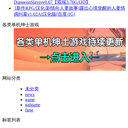
DungeonSlavesv0.67【双端3.76G/OD】
[新作RPG/汉化/剧情向人妻故事]露出心境觉醒的人妻情
感纠葛v1.02AI汉化版[百度/1G]
各类单机绅士游戏
网站分类
未分类
news
game
galgame
fang
标签列表