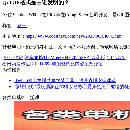
Q: GIF格式是由谁发明的？
A: 由Stephen Wilhite在1987年在CompuServe公司开发，
标签：
这一
本文地址：
https://www.coastnavi.com/navi/2026/06/14076.html
转载声明：
如无特殊标注，文章均为本站原创，转载时请以链
[SLG/汉化]汽车旅馆TheMotelHNY2025SEAI汉化版[1.1G/WY]
松田莉绪作品EBOD-698详细资料及内容预览介绍
为你推荐
Twitch推出主播共享封禁工具，提升直播安全体验
很终幻想7瑕疵漏洞让你得以拯救心爱角色免于被啥的机
各类单机绅士游戏