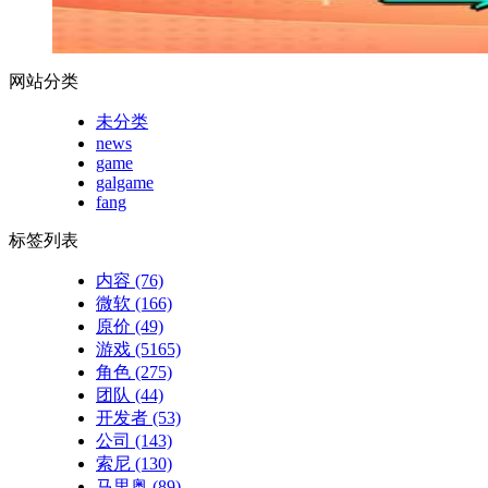
网站分类
未分类
news
game
galgame
fang
标签列表
内容
(76)
微软
(166)
原价
(49)
游戏
(5165)
角色
(275)
团队
(44)
开发者
(53)
公司
(143)
索尼
(130)
马里奥
(89)