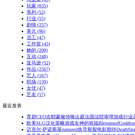
玩家
(835)
系列
(52)
行业
(55)
剧情
(257)
美元
(96)
员工
(47)
工作室
(43)
她的
(200)
互动
(248)
亚马逊
(52)
作品
(2567)
艺人
(167)
职场
(139)
女优
(47)
艺名
(57)
最近发表
育碧CEO吉耶蒙被传唤出庭法国法院审理游戏行业
欧美SLG汉化策略游戏女神的祝福BlessingofGoddess[v0
迈克尔·萨诺斯基rumored执导斯裂电影期待DeathSt