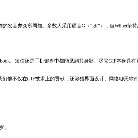
称的发音亦众所周知。多数人采用硬音G（“gif”），但Wilhet坚持
ebook、短信还是手机键盘中都能见到其身影。尽管GIF本身具有
们他不仅在GIF技术上的贡献，还涉猎界面设计、网络聊天软
4岁。