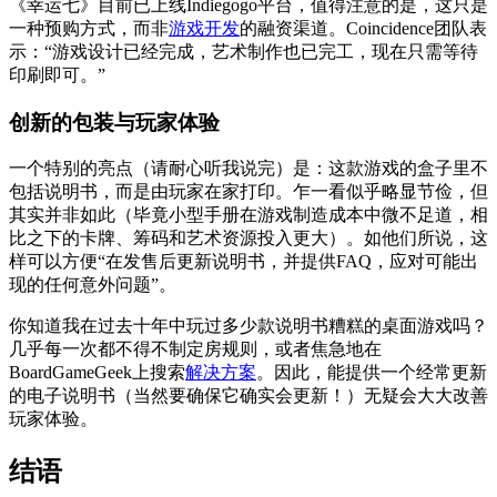
《幸运七》目前已上线Indiegogo平台，值得注意的是，这只是
一种预购方式，而非
游戏开发
的融资渠道。Coincidence团队表
示：“游戏设计已经完成，艺术制作也已完工，现在只需等待
印刷即可。”
创新的包装与玩家体验
一个特别的亮点（请耐心听我说完）是：这款游戏的盒子里不
包括说明书，而是由玩家在家打印。乍一看似乎略显节俭，但
其实并非如此（毕竟小型手册在游戏制造成本中微不足道，相
比之下的卡牌、筹码和艺术资源投入更大）。如他们所说，这
样可以方便“在发售后更新说明书，并提供FAQ，应对可能出
现的任何意外问题”。
你知道我在过去十年中玩过多少款说明书糟糕的桌面游戏吗？
几乎每一次都不得不制定房规则，或者焦急地在
BoardGameGeek上搜索
解决方案
。因此，能提供一个经常更新
的电子说明书（当然要确保它确实会更新！）无疑会大大改善
玩家体验。
结语