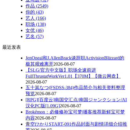
作品
(2549)
你的
(43)
艺人
(166)
职场
(138)
女优
(46)
艺名
(57)
最近发表
JenOneal和J.AllenBrack谈辞职ActivisionBlizzard的
极其艰难离开
2026-08-07
【SLG/官方中文版】职场全速前进
FullThrustatWorkVer1.01【370M】【微云网盘】
2026-08-07
五十岚なつ(FSDSS-384)作品简介与相关资料整理
预览
2026-08-07
[RPG][百度云]南国交汇点/南国ジャンクション/AI
汉化PC版[1.09G]
2026-08-07
Brokémon：必修修补宝可梦|播客推荐新鲜宝可梦
内容
2026-08-07
青空ひかりSTART-091作品封面与剧情详细介绍推