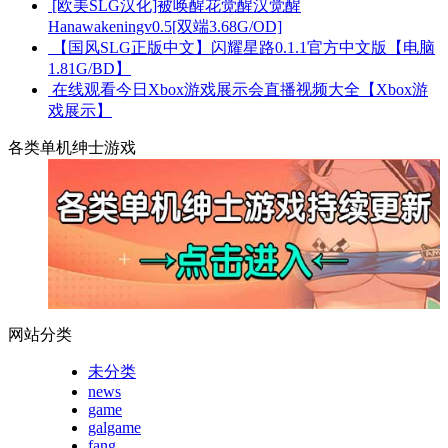
[欧美SLG汉化]被唤醒花觉醒汉觉醒
Hanawakeningv0.5[双端3.68G/OD]
【国风SLG正版中文】闪耀星路0.1.1官方中文版【电脑
1.81G/BD】
在线观看今日Xbox游戏展示会直播视频大全【Xbox游
戏展示】
各类单机绅士游戏
网站分类
未分类
news
game
galgame
fang