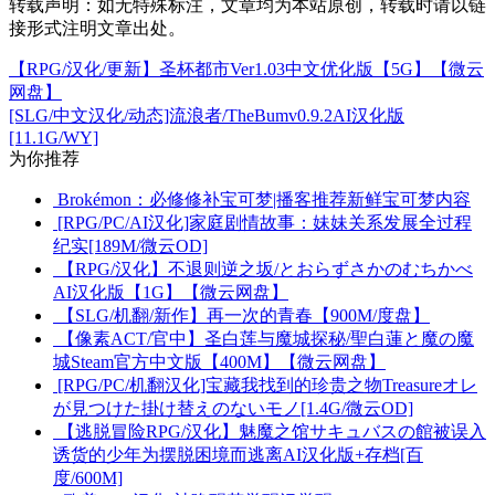
转载声明：
如无特殊标注，文章均为本站原创，转载时请以链
接形式注明文章出处。
【RPG/汉化/更新】圣杯都市Ver1.03中文优化版【5G】【微云
网盘】
[SLG/中文汉化/动态]流浪者/TheBumv0.9.2AI汉化版
[11.1G/WY]
为你推荐
Brokémon：必修修补宝可梦|播客推荐新鲜宝可梦内容
[RPG/PC/AI汉化]家庭剧情故事：妹妹关系发展全过程
纪实[189M/微云OD]
【RPG/汉化】不退则逆之坂/とおらずさかのむちかべ
AI汉化版【1G】【微云网盘】
【SLG/机翻/新作】再一次的青春【900M/度盘】
【像素ACT/官中】圣白莲与魔城探秘/聖白蓮と魔の魔
城Steam官方中文版【400M】【微云网盘】
[RPG/PC/机翻汉化]宝藏我找到的珍贵之物Treasureオレ
が見つけた掛け替えのないモノ[1.4G/微云OD]
【逃脱冒险RPG/汉化】魅魔之馆サキュバスの館被误入
诱货的少年为摆脱困境而逃离AI汉化版+存档[百
度/600M]