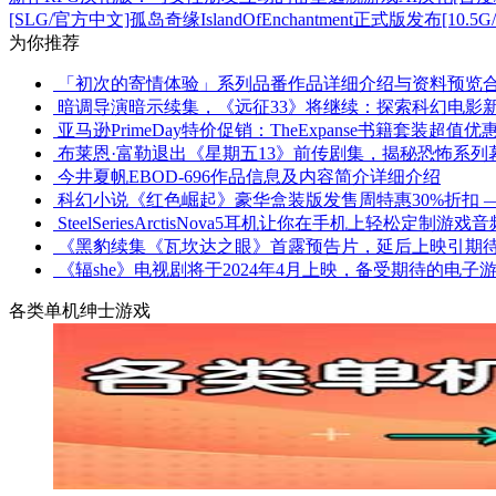
[SLG/官方中文]孤岛奇缘IslandOfEnchantment正式版发布[10.5G
为你推荐
「初次的寄情体验」系列品番作品详细介绍与资料预览
暗调导演暗示续集，《远征33》将继续：探索科幻电影
亚马逊PrimeDay特价促销：TheExpanse书籍套装超
布莱恩·富勒退出《星期五13》前传剧集，揭秘恐怖系列
今井夏帆EBOD-696作品信息及内容简介详细介绍
科幻小说《红色崛起》豪华盒装版发售周特惠30%折扣 
SteelSeriesArctisNova5耳机让你在手机上轻松定
《黑豹续集《瓦坎达之眼》首露预告片，延后上映引期
《辐she》电视剧将于2024年4月上映，备受期待的电
各类单机绅士游戏