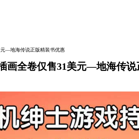
1美元—地海传说正版精装书优惠
奖插画全卷仅售31美元—地海传