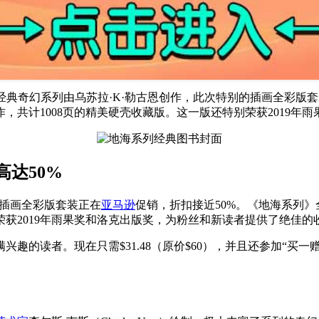
经典奇幻系列由乌苏拉·K·勒古恩创作，此次特别的插画全彩版
共计1008页的精美硬壳收藏版。这一版还特别荣获2019年雨
达50%
的插画全彩版套装正在
亚马逊
促销，折扣接近50%。《地海系列
荣获2019年雨果奖和洛克出版奖，为粉丝和新读者提供了绝佳的
的读者。现在只需$31.48（原价$60），并且还参加“买一赠