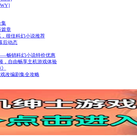
/WY]
合集
新篇章
值优惠，很佳科幻小说推荐
幕后动态
——畅销科幻小说特价优惠
制游戏音频，自由畅享主机游戏体验
待》
子游戏改编剧集全攻略