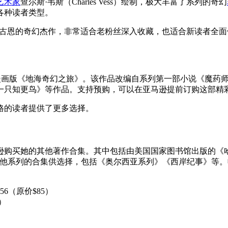
艺术家
查尔斯·韦斯（Charles Vess）绘制，极大丰富了系列的奇幻
各种读者类型。
勒古恩的奇幻杰作，非常适合老粉丝深入收藏，也适合新读者全
制的漫画版《地海奇幻之旅》。该作品改编自系列第一部小说《魔药师的地
一只知更鸟》等作品。支持预购，可以在亚马逊提前订购这部精
格的读者提供了更多选择。
逊购买她的其他著作合集。其中包括由美国国家图书馆出版的《
还有其他系列的合集供选择，包括《奥尔西亚系列》《西岸纪事》
6（原价$85）
）