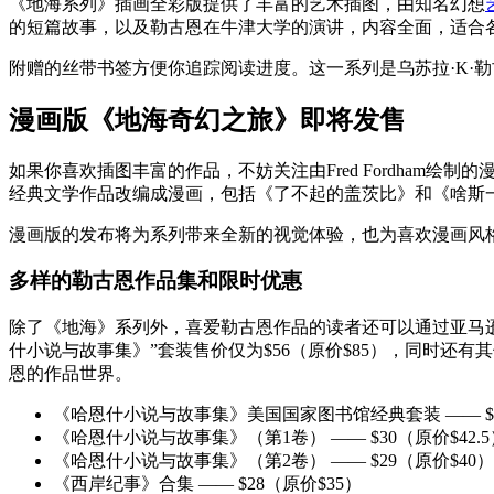
《地海系列》插画全彩版提供了丰富的艺术插图，由知名幻想
的短篇故事，以及勒古恩在牛津大学的演讲，内容全面，适合
附赠的丝带书签方便你追踪阅读进度。这一系列是乌苏拉·K·
漫画版《地海奇幻之旅》即将发售
如果你喜欢插图丰富的作品，不妨关注由Fred Fordham绘
经典文学作品改编成漫画，包括《了不起的盖茨比》和《啥斯
漫画版的发布将为系列带来全新的视觉体验，也为喜欢漫画风
多样的勒古恩作品集和限时优惠
除了《地海》系列外，喜爱勒古恩作品的读者还可以通过亚马
什小说与故事集》”套装售价仅为$56（原价$85），同时
恩的作品世界。
《哈恩什小说与故事集》美国国家图书馆经典套装 —— $5
《哈恩什小说与故事集》（第1卷） —— $30（原价$42.5
《哈恩什小说与故事集》（第2卷） —— $29（原价$40）
《西岸纪事》合集 —— $28（原价$35）