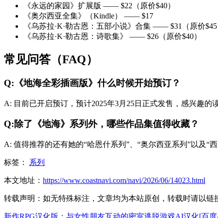
《永远的家园》扩展版 —— $22（原价$40）
《奥尔西亚全集》（Kindle） —— $17
《乌苏拉·K·勒古恩：五部小说》合集 —— $31（原价$4
《乌苏拉·K·勒古恩：诗歌集》 —— $26（原价$40）
常见问答（FAQ）
Q:《地海全彩插画版》什么时候开始预订？
A: 目前已开启预订，预计2025年3月25日正式发售，感兴
Q:除了《地海》系列外，哪些作品集值得收藏？
A: 值得推荐的还有她的“哈恩什系列”、“奥尔西亚系列”以
标签：
系列
本文地址：
https://www.coastnavi.com/navi/2026/06/14023.html
转载声明：
如无特殊标注，文章均为本站原创，转载时请以链
新作RPG汉化版：与女性朋友互动的密室逃脱游戏AI汉化[百度/1.