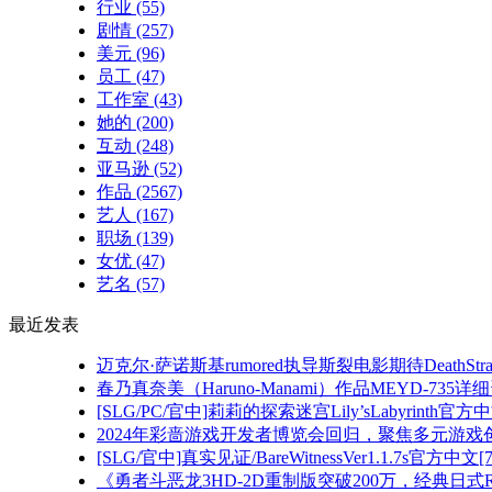
行业
(55)
剧情
(257)
美元
(96)
员工
(47)
工作室
(43)
她的
(200)
互动
(248)
亚马逊
(52)
作品
(2567)
艺人
(167)
职场
(139)
女优
(47)
艺名
(57)
最近发表
迈克尔·萨诺斯基rumored执导斯裂电影期待DeathSt
春乃真奈美（Haruno-Manami）作品MEYD-73
[SLG/PC/官中]莉莉的探索迷宫Lily’sLabyrinth官方
2024年彩啬游戏开发者博览会回归，聚焦多元游戏
[SLG/官中]真实见证/BareWitnessVer1.1.7s官方中文[7
《勇者斗恶龙3HD-2D重制版突破200万，经典日式