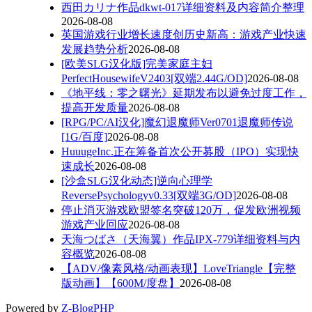
西田カリナ作品dkwt-017详细资料及内容简介整理
2026-08-08
英国游戏行业增长速度创历史新高：游戏产业快速
发展趋势分析
2026-08-08
[欧美SLG汉化版]完美家庭主妇
PerfectHousewifeV2403[双端2.44G/OD]
2026-08-08
《地平线：零之曙光》延期发布以避免过度工作，
提高开发质量
2026-08-08
[RPG/PC/AI汉化]魔幻退魔师Ver0701退魔师传说
[1G/百度]
2026-08-08
HuuugeInc.正在筹备首次公开募股（IPO）实现快
速成长
2026-08-08
[沙盒SLG汉化动态]逆向心理学
ReversePsychologyv0.33[双端3G/OD]
2026-08-08
停止消灭游戏欧盟签名突破120万，促发欧洲视频
游戏产业回应
2026-08-08
天海つばさ（天海翼）作品IPX-779详细资料与内
容概览
2026-08-08
【ADV/像素风格/动画表现】LoveTriangle【完整
版动画】【600M/度盘】
2026-08-08
Powered by
Z-BlogPHP