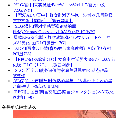
[SLG/官中]真实见证/BareWitnessVer1.1.7s官方中文
[7.5G/WY]
【恋爱ADV/官中】群女乱滩齐斗艳：沙滩欢乐冒险官
方中文版【600M】【微云网盘】
[SLG/汉化]我对情感背叛题材的痴
迷/MyNetoraseObsessionv1.0AI汉化[2.1G/WY]
爆款RPG汉化版卡牌对战游戏ハルウリカードゲーマー
ズAI汉化+新DLC[微云/1.7G]
[ADV][百度云]《教育妈妈与家庭教师》AI汉化+存档
PC版[738]
【RPG/汉化/新增DLC】女高中生试胆大会6Ver1.22AI汉
化版+DLC【1.2G】【微云网盘】
[SLG][百度云]债务追偿与家庭关系题材PC动态作品
[625M]
[SLG][百度云]黄昏时偶然的黑与白/夕暮れまぐれの黒
と白/生肉+动态PC[873M]
[RPG][百度云]南国交汇点/南国ジャンクション/AI汉化
PC版[1.09G]
各类单机绅士游戏