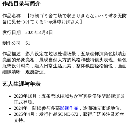
作品目录与简介
作品名称：【毎朝ゴミ舍て场で収まりきらないハミ球を无防
备に见せつけてくるJcup爆球お姉さん】
发行日期：2025年4月4日
制作公司：S1
作品描述：影片设定在垃圾处理场景，五条恋饰演角色以清新
亮丽的形象亮相，展现自然大方的风格和独特镜头表现。角色
服饰设计时尚，融入日常生活元素，整体氛围轻松愉悦，画面
细腻清晰，观感舒适。
艺人生涯与年表
2023年10月：五条恋以结城ちか写真身份转型影视演员
正式登场。
2024年：陆续参与多部
影视作品
，逐渐确立市场地位。
2025年4月：发行作品SONE-672，获得广泛关注及粉丝
支持。