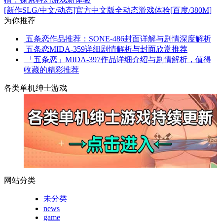
[新作SLG/中文/动态]官方中文版全动态游戏体验[百度/380M]
为你推荐
五条恋作品推荐：SONE-486封面详解与剧情深度解析
五条恋MIDA-359详细剧情解析与封面欣赏推荐
「五条恋」MIDA-397作品详细介绍与剧情解析，值得
收藏的精彩推荐
各类单机绅士游戏
网站分类
未分类
news
game