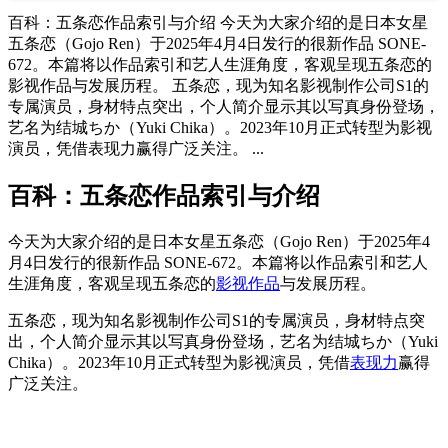
百科：五条恋作品索引与介绍 今天为大家介绍的是日本女星
五条恋（Gojo Ren）于2025年4月4日发行的很新作品 SONE-
672。本篇将以作品索引和艺人生涯角度，客观呈现五条恋的
影视作品与发展历程。 五条恋，现为知名影视制作公司S1的
专属演员，身材特点突出，个人简介显示其以写真身份登场，
艺名为结城ちか（Yuki Chika）。2023年10月正式转型为影视
演员，凭借表现力赢得广泛关注。 ...
百科：五条恋作品索引与介绍
今天为大家介绍的是日本女星五条恋（Gojo Ren）于2025年4
月4日发行的很新作品 SONE-672。本篇将以作品索引和艺人
生涯角度，客观呈现五条恋的
影视作品
与发展历程。
五条恋，现为知名影视制作公司S1的专属演员，身材特点突
出，个人简介显示其以写真身份登场，艺名为结城ちか（Yuki
Chika）。2023年10月正式转型为影视演员，凭借
表现力
赢得
广泛关注。