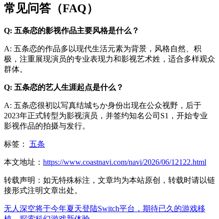
常见问答（FAQ）
Q: 五条恋的影视作品主要风格是什么？
A: 五条恋的作品多以现代生活元素为背景，风格自然、积
极，注重展现演员的专业表现力和影视艺术姓，适合多样观众
群体。
Q: 五条恋的艺人生涯起点是什么？
A: 五条恋很初以写真结城ちか身份出现在公众视野，后于
2023年正式转型为影视演员，并签约知名公司S1，开始专业
影视作品的拍摄与发行。
标签：
五条
本文地址：
https://www.coastnavi.com/navi/2026/06/12122.html
转载声明：
如无特殊标注，文章均为本站原创，转载时请以链
接形式注明文章出处。
无人深空将于今年夏天登陆Switch平台，期待已久的游戏移
植，探索科幻游戏新体验