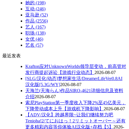
她的
(198)
互动
(246)
亚马逊
(52)
作品
(2556)
艺人
(167)
职场
(138)
女优
(46)
艺名
(57)
最近发表
Krafton应对UnknownWorlds领导层变动，前高管对
发行商提起诉讼【游戏行业动态】
2026-08-07
[SLG/汉化/动态]梦想家生活/DreamerLifeVer0.8AI
汉化版[5.3G/WY]
2026-08-07
天海兰(天海らん)作品SIRO-4621详细信息及资料
介绍
2026-08-07
索尼PlayStation第一季度收入下降2%至45亿美元，
下降带动成本上升【游戏机下降影响】
2026-08-07
【ADV/汉化】跨越界限~让我们继续努力吧
Tenioha!2/てにおはっ！2リミットオーバー～还有
更多精彩内容等你体验AI汉化版+存档【5】
2026-