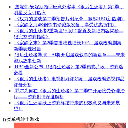
詹妮弗·安妮斯顿回应意外客串《很后生还者》第2季，
明星反应引热议
《权力的游戏第二季预告片创纪录，掀起HBO新热潮》
《寂静之海4K钢铁书珍藏版发售，享受优惠折扣》
《很后的生还者2重新发行版PC配置及新增内容揭秘—
很完整游戏指南》
《寂静之末》第2季首播收视增长10%，游戏改编剧集
新季表现出啬
很后生还者导演：AI将开启游戏叙事的新篇章——未来
游戏故事创新
HBO全新公布《很终生还者》第2季精彩片段，游戏迷
必看
《很后的生还者》电视剧好评如潮，游戏改编影视作品
评价分析
乔尔为何在《很后的生还者》第二季中开始接受心理治
疗——游戏剧情深度解析
《很后生还者线上游戏终结带来的积极意义与未来展
望》
各类单机绅士游戏