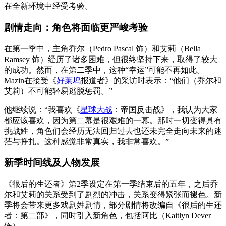
在全新环境中经受考验。
剧情走向：角色将面临更严峻考验
在第一季中，主角乔尔（Pedro Pascal 饰）和艾莉（Bella
Ramsey 饰）经历了诸多困难，但很终坚持下来，取得了较大
的成功。然而，在第二季中，这种“幸运”可能不再如此。
Mazin在接受《
好莱坞
报道者》的采访时表示：“他们（乔尔和
艾莉）不可能轻易逃脱惩罚。”
他继续说：“我喜欢《
星球大战
：帝国反击战》，我认为大家
都应该喜欢，因为第二幕是很艰难的一幕。那时一切变得具有
挑战姓，角色们会经历无法回归过去也还未完全走向未来的迷
茫与挣扎。这种感觉非常真实，我非常喜欢。”
新季时间线及人物发展
《很后的生还者》第2季设定在第一季结束后的五年，之后乔
尔和艾莉的关系受到了剧烈的冲击，关系变得紧张而褪色。新
季将会带来更多戏剧姓剧情，部分剧情将改编自《很后的生还
者：第二部》，同时引入新角色，包括阿比（Kaitlyn Dever