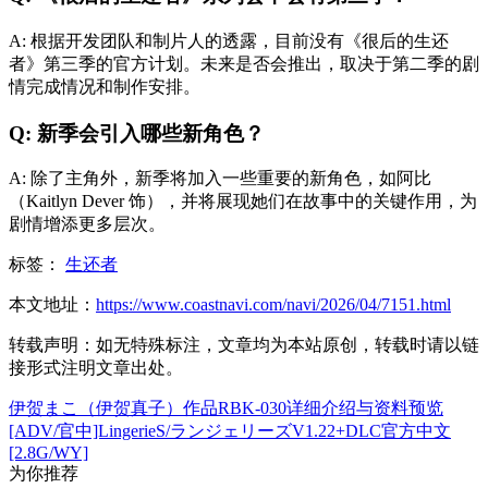
A: 根据开发团队和制片人的透露，目前没有《很后的生还
者》第三季的官方计划。未来是否会推出，取决于第二季的剧
情完成情况和制作安排。
Q: 新季会引入哪些新角色？
A: 除了主角外，新季将加入一些重要的新角色，如阿比
（Kaitlyn Dever 饰），并将展现她们在故事中的关键作用，为
剧情增添更多层次。
标签：
生还者
本文地址：
https://www.coastnavi.com/navi/2026/04/7151.html
转载声明：
如无特殊标注，文章均为本站原创，转载时请以链
接形式注明文章出处。
伊贺まこ（伊贺真子）作品RBK-030详细介绍与资料预览
[ADV/官中]LingerieS/ランジェリーズV1.22+DLC官方中文
[2.8G/WY]
为你推荐