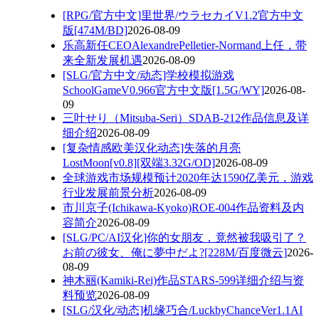
[RPG/官方中文]里世界/ウラセカイV1.2官方中文
版[474M/BD]
2026-08-09
乐高新任CEOAlexandrePelletier-Normand上任，带
来全新发展机遇
2026-08-09
[SLG/官方中文/动态]学校模拟游戏
SchoolGameV0.966官方中文版[1.5G/WY]
2026-08-
09
三叶せり（Mitsuba-Seri）SDAB-212作品信息及详
细介绍
2026-08-09
[复杂情感欧美汉化动态]失落的月亮
LostMoon[v0.8][双端3.32G/OD]
2026-08-09
全球游戏市场规模预计2020年达1590亿美元，游戏
行业发展前景分析
2026-08-09
市川京子(Ichikawa-Kyoko)ROE-004作品资料及内
容简介
2026-08-09
[SLG/PC/AI汉化]你的女朋友，竟然被我吸引了？
お前の彼女、俺に夢中だよ?[228M/百度微云]
2026-
08-09
神木丽(Kamiki-Rei)作品STARS-599详细介绍与资
料预览
2026-08-09
[SLG/汉化/动态]机缘巧合/LuckbyChanceVer1.1AI