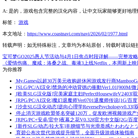
A: 是的，游戏包含完整的汉化内容，让中文玩家能够更好地
标签：
游戏
本文地址：
https://www.coastnavi.com/navi/2026/02/1977.html
转载声明：
如无特殊标注，文章均为本站原创，转载时请以链
宝可梦GO2025愚人节活动与4月1日焦点时段详解——完整攻略
《爱情伤痛、魔戒：洛桑之战、毒液3上线Netflix，本周新上
为你推荐
My.Games以超30万美元收购超休闲游戏发行商Mamboo
[SLG/PC/AI汉化]禁急的冲动背徳の衝動Ver1.01[900M/微
[欧美SLG汉化版]完美家庭主妇PerfectHousewifeV2403[双端
[RPG/PC/AI汉化]魔幻退魔师Ver0701退魔师传说[1G/百度
[沙盒SLG汉化动态]逆向心理学ReversePsychologyv0.33[
停止消灭游戏欧盟签名突破120万，促发欧洲视频游戏产
[RPG/PC+安卓/官中]夜幕之花V0.328官方中文版[2G/百度
[新作SLG/动态/拉大车]丰腴细节与光滑质感たわわなとツ
育碧公布次世代游戏提升细节，全面升级游戏体验指南