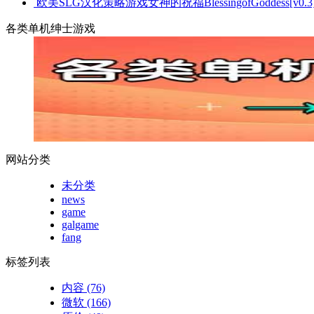
欧美SLG汉化策略游戏女神的祝福BlessingofGoddess[v0.3]
各类单机绅士游戏
网站分类
未分类
news
game
galgame
fang
标签列表
内容
(76)
微软
(166)