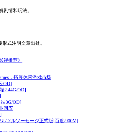
理解剧情和玩法。
接形式注明文章出处。
映影视推荐》
Games，拓展休闲游戏市场
云OD]
2.44G/OD]
]
双端3G/OD]
业回应
]
ルツルソーセージ正式版[百度/900M]