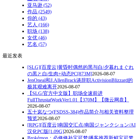
亚马逊
(52)
作品
(2549)
你的
(43)
艺人
(166)
职场
(138)
女优
(46)
艺名
(57)
最近发表
[SLG][百度云]黄昏时偶然的黑与白/夕暮れまぐれ
の黒と白/生肉+动态PC[873M]
2026-08-07
JenOneal和J.AllenBrack谈辞职ActivisionBlizzard的
极其艰难离开
2026-08-07
【SLG/官方中文版】职场全速前进
FullThrustatWorkVer1.01【370M】【微云网盘】
2026-08-07
五十岚なつ(FSDSS-384)作品简介与相关资料整理
预览
2026-08-07
[RPG][百度云]南国交汇点/南国ジャンクション/AI
汉化PC版[1.09G]
2026-08-07
Brokémon：必修修补宝可梦|播客推荐新鲜宝可梦