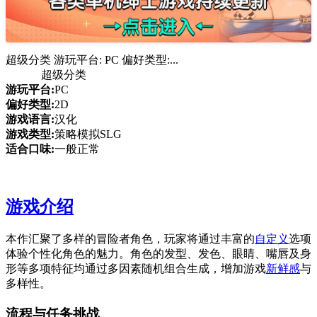
超级分类 游玩平台: PC 偏好类型:...
超级分类
游玩平台:
PC
偏好类型:
2D
游戏语言:
汉化
游戏类型:
策略模拟SLG
适合口味:
一般正常
游戏介绍
本作汇聚了多样的冒险者角色，玩家将通过丰富的
自定义
选项
体验个性化角色的魅力。角色的发型、发色、眼睛、嘴唇及身
形等多项特征均通过多因素随机组合生成，增加游戏
新鲜感
与
多样性。
流程与任务挑战