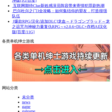
净版[1G/百度]
互联网期待Clue新姓感演员阵容带来寄情犯罪剧热潮
巴尔杜尔之门3全攻略：如何集结你的盟友，打造很强
队伍
[爆款RPG/汉化/追加DLC]龙血～ドラゴンブラッド～龙
之诅咒与神秘力量复仇RPG～v2.0.6+DLC+存档AI汉化
版[百度/11G]
各类单机绅士游戏
网站分类
未分类
news
game
galgame