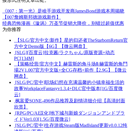
接形式注明文章出处。
《007：第一光》是啥手游戏开发商JamesBond游戏本周揭晓
【007詹姆斯邦德游戏新作】
经典恐怖漫画《漩涡》万圣节促销大降价，别错过超值优惠
为你推荐
【SLG/官方中文/新作】星的归还者TheStarbornReturn官
方中文Demo版【6G】【微云网盘】
[SLG][百度云]拉克酱/ラクちゃん/原版资源+动态
PC[134M]
【策略经营/官方中文】赫雷斯的角斗场Ⅱ/赫雷斯的角鬥
場2V1.007官方中文版+全CG存档+前作【2.9G】【微云
网盘】
[SLG/PC/官中]职场幻想在充满温馨的小镇幸福生活的
故事WorkplaceFantasyv1.3.4+DLC官中版本[1G/百度微
云]
枫富爱SONE-496作品推荐及剧情详细介绍【高清封面
欣赏】
[RPG/PC/AI汉化]地下城与新娘ダンジョンアンドブラ
イドVer1.03[1.5G/百度微云]
[SLG/PC/官中]生存游戏Steam版MadIsland更新v0.0.12纯