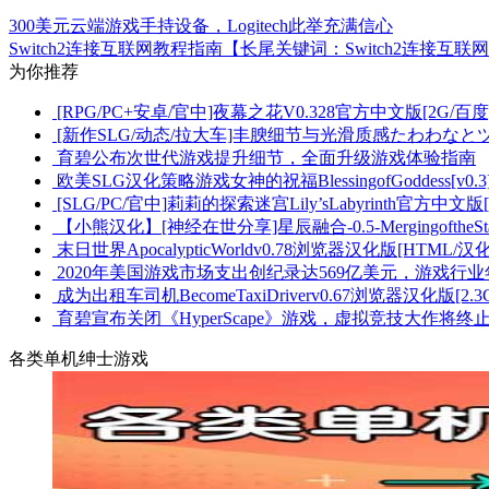
300美元云端游戏手持设备，Logitech此举充满信心
Switch2连接互联网教程指南【长尾关键词：Switch2连接互联
为你推荐
[RPG/PC+安卓/官中]夜幕之花V0.328官方中文版[2G/百度
[新作SLG/动态/拉大车]丰腴细节与光滑质感たわわなとツ
育碧公布次世代游戏提升细节，全面升级游戏体验指南
欧美SLG汉化策略游戏女神的祝福BlessingofGoddess[v0.3]
[SLG/PC/官中]莉莉的探索迷宫Lily’sLabyrinth官方中文版
【小熊汉化】[神经在世分享]星辰融合-0.5-MergingoftheStar
末日世界ApocalypticWorldv0.78浏览器汉化版[HTML/汉化/
2020年美国游戏市场支出创纪录达569亿美元，游戏行
成为出租车司机BecomeTaxiDriverv0.67浏览器汉化版[2.3
育碧宣布关闭《HyperScape》游戏，虚拟竞技大作将终
各类单机绅士游戏