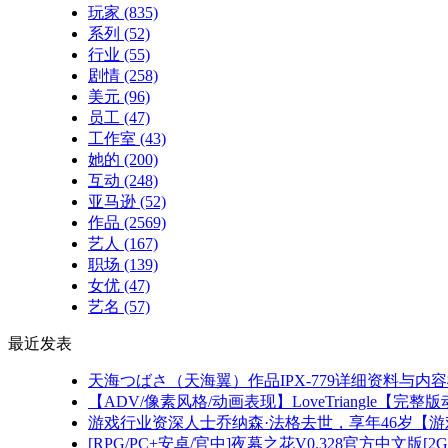
玩家
(835)
系列
(52)
行业
(55)
剧情
(258)
美元
(96)
员工
(47)
工作室
(43)
她的
(200)
互动
(248)
亚马逊
(52)
作品
(2569)
艺人
(167)
职场
(139)
女优
(47)
艺名
(57)
最近发表
天海つばさ（天海翼）作品IPX-779详细资料与内
【ADV/像素风格/动画表现】LoveTriangle【完整
游戏行业资深人士乔纳森·法格去世，享年46岁【
[RPG/PC+安卓/官中]夜幕之花V0.328官方中文版[2G