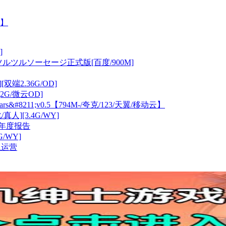
网】
]
ルツルソーセージ正式版[百度/900M]
[双端2.36G/OD]
[2G/微云OD]
s&#8211;v0.5【794M-/夸克/123/天翼/移动云】
真人][3.4G/WY]
业年度报告
G/WY]
止运营