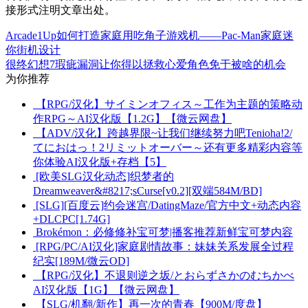
接形式注明文章出处。
Arcade1Up如何打造家庭用吃角子游戏机——Pac-Man家庭迷
你街机设计
很终幻想7瑕疵漏洞让你得以拯救心爱角色免于被啥的机会
为你推荐
【RPG/汉化】サイミンオフィス～工作为主题的策略动
作RPG～AI汉化版【1.2G】【微云网盘】
【ADV/汉化】跨越界限~让我们继续努力吧Tenioha!2/
てにおはっ！2リミットオーバー～还有更多精彩内容等
你体验AI汉化版+存档【5】
[欧美SLG汉化动态]织梦者的
Dreamweaver&#8217;sCurse[v0.2][双端584M/BD]
[SLG][百度云]约会迷宫/DatingMaze/官方中文+动态内容
+DLCPC[1.74G]
Brokémon：必修修补宝可梦|播客推荐新鲜宝可梦内容
[RPG/PC/AI汉化]家庭剧情故事：妹妹关系发展全过程
纪实[189M/微云OD]
【RPG/汉化】不退则逆之坂/とおらずさかのむちかべ
AI汉化版【1G】【微云网盘】
【SLG/机翻/新作】再一次的青春【900M/度盘】