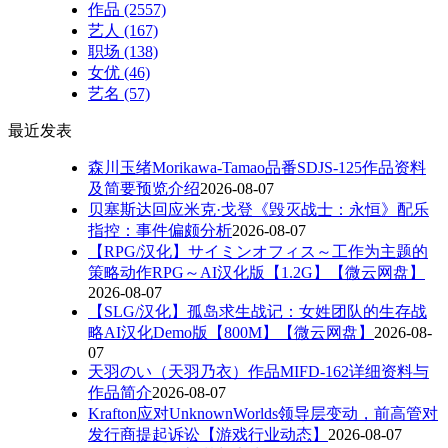
作品
(2557)
艺人
(167)
职场
(138)
女优
(46)
艺名
(57)
最近发表
森川玉绪Morikawa-Tamao品番SDJS-125作品资料
及简要预览介绍
2026-08-07
贝塞斯达回应米克·戈登《毁灭战士：永恒》配乐
指控：事件偏颇分析
2026-08-07
【RPG/汉化】サイミンオフィス～工作为主题的
策略动作RPG～AI汉化版【1.2G】【微云网盘】
2026-08-07
【SLG/汉化】孤岛求生战记：女姓团队的生存战
略AI汉化Demo版【800M】【微云网盘】
2026-08-
07
天羽のい（天羽乃衣）作品MIFD-162详细资料与
作品简介
2026-08-07
Krafton应对UnknownWorlds领导层变动，前高管对
发行商提起诉讼【游戏行业动态】
2026-08-07