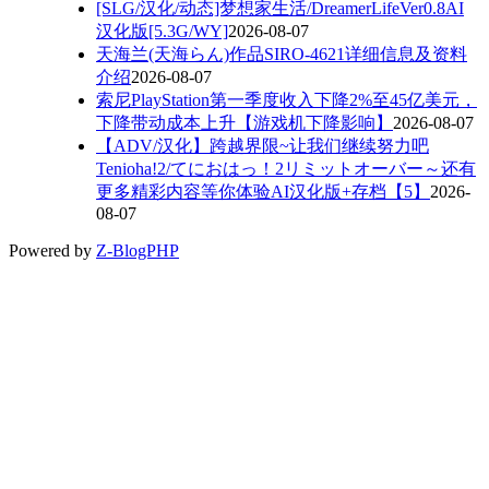
[SLG/汉化/动态]梦想家生活/DreamerLifeVer0.8AI
汉化版[5.3G/WY]
2026-08-07
天海兰(天海らん)作品SIRO-4621详细信息及资料
介绍
2026-08-07
索尼PlayStation第一季度收入下降2%至45亿美元，
下降带动成本上升【游戏机下降影响】
2026-08-07
【ADV/汉化】跨越界限~让我们继续努力吧
Tenioha!2/てにおはっ！2リミットオーバー～还有
更多精彩内容等你体验AI汉化版+存档【5】
2026-
08-07
Powered by
Z-BlogPHP