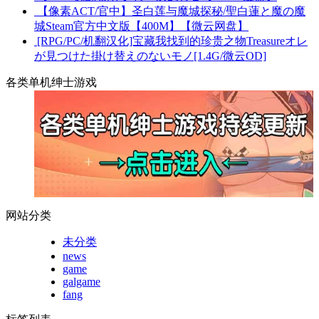
【像素ACT/官中】圣白莲与魔城探秘/聖白蓮と魔の魔
城Steam官方中文版【400M】【微云网盘】
[RPG/PC/机翻汉化]宝藏我找到的珍贵之物Treasureオレ
が見つけた掛け替えのないモノ[1.4G/微云OD]
各类单机绅士游戏
网站分类
未分类
news
game
galgame
fang