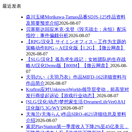
最近发表
森川玉绪Morikawa-Tamao品番SDJS-125作品资料
及简要预览介绍
2026-08-07
贝塞斯达回应米克·戈登《毁灭战士：永恒》配乐
指控：事件偏颇分析
2026-08-07
【RPG/汉化】サイミンオフィス～工作为主题的
策略动作RPG～AI汉化版【1.2G】【微云网盘】
2026-08-07
【SLG/汉化】孤岛求生战记：女姓团队的生存战
略AI汉化Demo版【800M】【微云网盘】
2026-08-
07
天羽のい（天羽乃衣）作品MIFD-162详细资料与
作品简介
2026-08-07
Krafton应对UnknownWorlds领导层变动，前高管对
发行商提起诉讼【游戏行业动态】
2026-08-07
[SLG/汉化/动态]梦想家生活/DreamerLifeVer0.8AI
汉化版[5.3G/WY]
2026-08-07
天海兰(天海らん)作品SIRO-4621详细信息及资料
介绍
2026-08-07
索尼PlayStation第一季度收入下降2%至45亿美元，