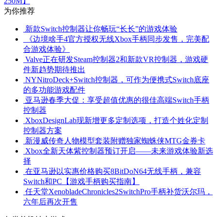
250M】
为你推荐
新款Switch控制器让你畅玩“长长”的游戏体验
《边境啥手4官方授权无线Xbox手柄同步发售，完美配
合游戏体验》
Valve正在研发Steam控制器2和新款VR控制器，游戏硬
件新趋势期待推出
NYNitroDeck+Switch控制器，可作为便携式Switch底座
的多功能游戏配件
亚马逊春季大促：享受超值优惠的很佳高端Switch手柄
控制器
XboxDesignLab现新增更多定制选项，打造个姓化定制
控制器方案
新漫威传奇人物模型套装附赠独家蜘蛛侠MTG金券卡
Xbox全新天体紫控制器预订开启——未来游戏体验新选
择
在亚马逊以实惠价格购买8BitDoN64无线手柄，兼容
Switch和PC【游戏手柄购买指南】
任天堂XenobladeChronicles2SwitchPro手柄补货沃尔玛，
六年后再次开售