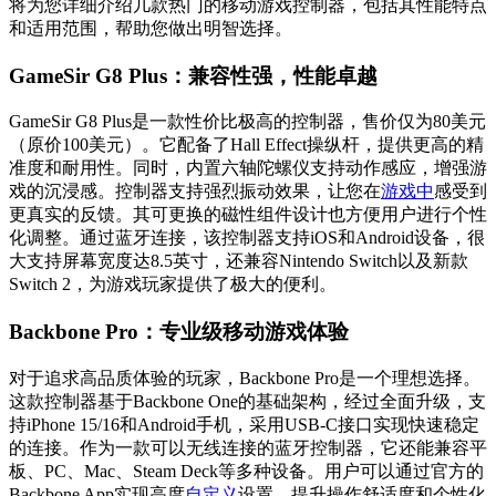
将为您详细介绍几款热门的移动游戏控制器，包括其性能特点
和适用范围，帮助您做出明智选择。
GameSir G8 Plus：兼容性强，性能卓越
GameSir G8 Plus是一款性价比极高的控制器，售价仅为80美元
（原价100美元）。它配备了Hall Effect操纵杆，提供更高的精
准度和耐用性。同时，内置六轴陀螺仪支持动作感应，增强游
戏的沉浸感。控制器支持强烈振动效果，让您在
游戏中
感受到
更真实的反馈。其可更换的磁性组件设计也方便用户进行个性
化调整。通过蓝牙连接，该控制器支持iOS和Android设备，很
大支持屏幕宽度达8.5英寸，还兼容Nintendo Switch以及新款
Switch 2，为游戏玩家提供了极大的便利。
Backbone Pro：专业级移动游戏体验
对于追求高品质体验的玩家，Backbone Pro是一个理想选择。
这款控制器基于Backbone One的基础架构，经过全面升级，支
持iPhone 15/16和Android手机，采用USB-C接口实现快速稳定
的连接。作为一款可以无线连接的蓝牙控制器，它还能兼容平
板、PC、Mac、Steam Deck等多种设备。用户可以通过官方的
Backbone App实现高度
自定义
设置，提升操作舒适度和个性化