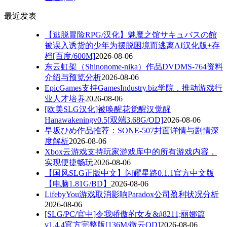
最近发表
【逃脱冒险RPG/汉化】魅魔之馆サキュバスの館
被误入诱货的少年为摆脱困境而逃离AI汉化版+存
档[百度/600M]
2026-08-06
东云虹架（Shinonome-nika）作品DVDMS-764资料
介绍与预览分析
2026-08-06
EpicGames支持GamesIndustry.biz学院，推动游戏行
业人才培养
2026-08-06
[欧美SLG汉化]被唤醒花觉醒汉觉醒
Hanawakeningv0.5[双端3.68G/OD]
2026-08-06
早坂ひめ作品推荐：SONE-507封面详情与剧情深
度解析
2026-08-06
Xbox云游戏支持玩家游戏库中的所有游戏内容，
实现便捷畅玩
2026-08-06
【国风SLG正版中文】闪耀星路0.1.1官方中文版
【电脑1.81G/BD】
2026-08-06
LifebyYou游戏取消影响Paradox公司盈利状况分析
2026-08-06
[SLG/PC/官中]令我骄傲的女友&#8211;丽娜篇
v1.4.4官方完整版[136M/微云OD]
2026-08-06