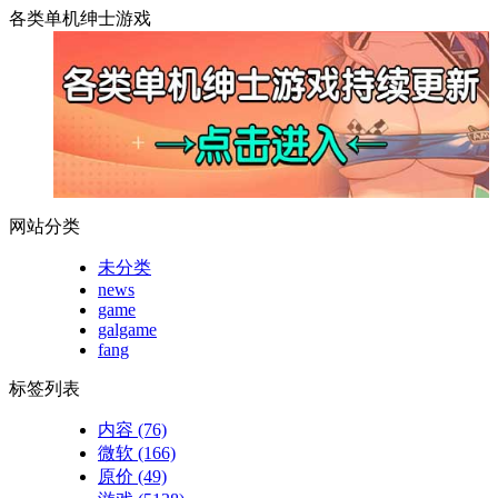
各类单机绅士游戏
网站分类
未分类
news
game
galgame
fang
标签列表
内容
(76)
微软
(166)
原价
(49)