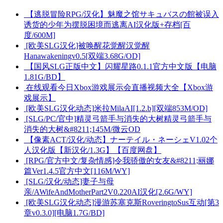
【逃脱冒险RPG/汉化】魅魔之馆サキュバスの館被误入
诱货的少年为摆脱困境而逃离AI汉化版+存档[百
度/600M]
[欧美SLG汉化]被唤醒花觉醒汉觉醒
Hanawakeningv0.5[双端3.68G/OD]
【国风SLG正版中文】闪耀星路0.1.1官方中文版【电脑
1.81G/BD】
在线观看今日Xbox游戏展示会直播视频大全【Xbox游
戏展示】
[欧美SLG汉化动态]米拉MilaAI[1.2.b][双端853M/OD]
[SLG/PC/官中]精灵弓箭手与消失的大树精灵弓箭手与
消失的大树&#8211;145M/微云OD
【像素ACT/汉化/动态】ナーテイル・ネーシェV1.02个
人汉化版【新汉化/1.3G】【百度网盘】
[RPG/官方中文/复杂情感]令我骄傲的女友&#8211;丽娜
篇Ver1.4.5官方中文[116M/WY]
[SLG/汉化/动态]妻子与母
亲/AWifeAndMotherPart2V0.220AI汉化[2.6G/WY]
[欧美SLG汉化动态]漫游苏塞克斯RoveringtoSus互动[第3
章v0.3.0][电脑1.7G/BD]