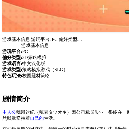
游戏基本信息 游玩平台: PC 偏好类型:...
游戏基本信息
游玩平台:
PC
偏好类型:
2D策略模拟
游戏语言:
中文汉化版
游戏类型:
策略模拟游戏（SLG）
特色玩法:
校园题材策略
剧情简介
主人公
穗园达纪（穂園タツオキ）因公司裁员失业，很终在一
然默默坚持着
自己的
生活。
在枯燥单调的日常中，他唯一的慰藉便是来自优等生中川米蕾