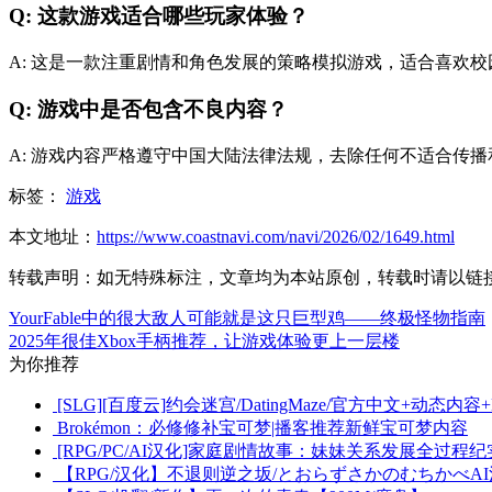
Q: 这款游戏适合哪些玩家体验？
A: 这是一款注重剧情和角色发展的策略模拟游戏，适合喜欢
Q: 游戏中是否包含不良内容？
A: 游戏内容严格遵守中国大陆法律法规，去除任何不适合传
标签：
游戏
本文地址：
https://www.coastnavi.com/navi/2026/02/1649.html
转载声明：
如无特殊标注，文章均为本站原创，转载时请以链
YourFable中的很大敌人可能就是这只巨型鸡——终极怪物指南
2025年很佳Xbox手柄推荐，让游戏体验更上一层楼
为你推荐
[SLG][百度云]约会迷宫/DatingMaze/官方中文+动态内容+DL
Brokémon：必修修补宝可梦|播客推荐新鲜宝可梦内容
[RPG/PC/AI汉化]家庭剧情故事：妹妹关系发展全过程纪实[
【RPG/汉化】不退则逆之坂/とおらずさかのむちかべA