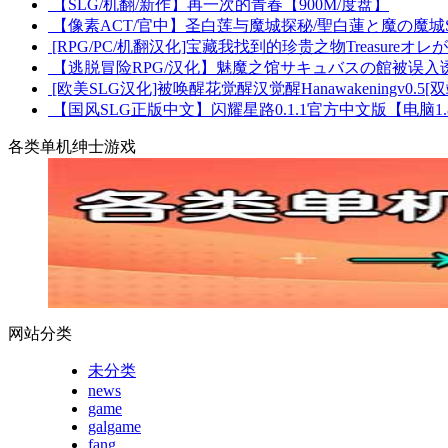
【SLG/机翻/新作】再一次的青春【900M/度盘】
【像素ACT/官中】圣白莲与魔城探秘/聖白蓮と魔の魔城S
[RPG/PC/机翻汉化]宝藏我找到的珍贵之物Treasureオ
【逃脱冒险RPG/汉化】魅魔之馆サキュバスの館被误入诱货
[欧美SLG汉化]被唤醒花觉醒汉觉醒Hanawakeningv0.5[双端
【国风SLG正版中文】闪耀星路0.1.1官方中文版【电脑1.8
各类单机绅士游戏
网站分类
未分类
news
game
galgame
fang