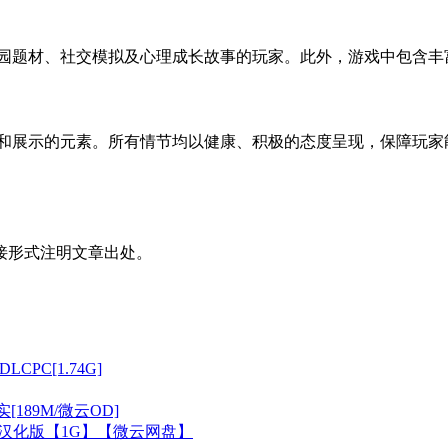
校园题材、社交模拟及心理成长故事的玩家。此外，游戏中包含
播和展示的元素。所有情节均以健康、积极的态度呈现，保障玩
接形式注明文章出处。
CPC[1.74G]
189M/微云OD]
I汉化版【1G】【微云网盘】