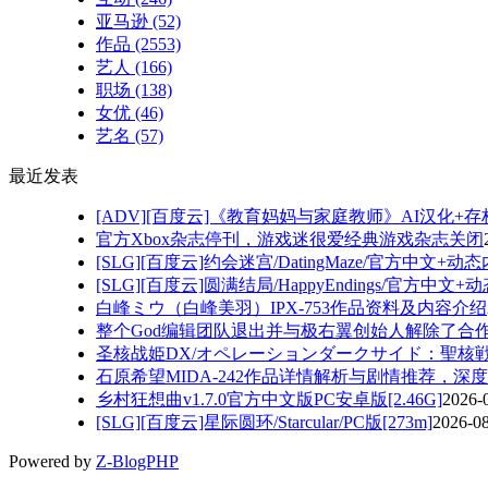
亚马逊
(52)
作品
(2553)
艺人
(166)
职场
(138)
女优
(46)
艺名
(57)
最近发表
[ADV][百度云]《教育妈妈与家庭教师》AI汉化+存档P
官方Xbox杂志停刊，游戏迷很爱经典游戏杂志关闭
[SLG][百度云]约会迷宫/DatingMaze/官方中文+动态内
[SLG][百度云]圆满结局/HappyEndings/官方中文+动
白峰ミウ（白峰美羽）IPX-753作品资料及内容介绍
整个God编辑团队退出并与极右翼创始人解除了合
圣核战姫DX/オペレーションダークサイド：聖核戦姫壊
石原希望MIDA-242作品详情解析与剧情推荐，深
乡村狂想曲v1.7.0官方中文版PC安卓版[2.46G]
2026-
[SLG][百度云]星际圆环/Starcular/PC版[273m]
2026-0
Powered by
Z-BlogPHP