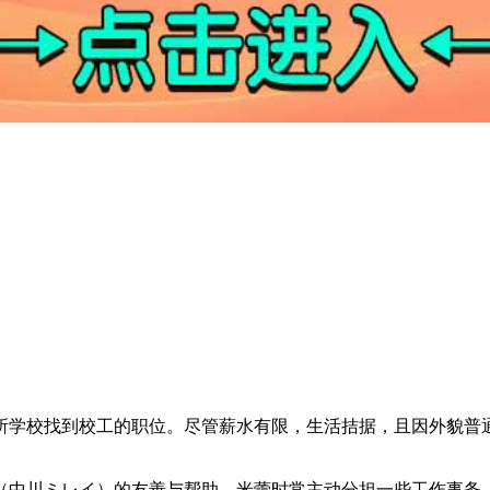
所学校找到校工的职位。尽管薪水有限，生活拮据，且因外貌普
（中川ミレイ）的友善与帮助。米蕾时常主动分担一些工作事务