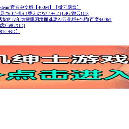
team官方中文版【400M】【微云网盘】
レが見つけた掛け替えのないモノ[1.4G/微云OD]
的少年为摆脱困境而逃离AI汉化版+存档[百度/600M]
3.68G/OD]
1G/BD】