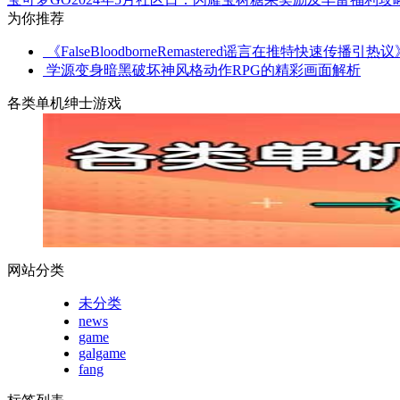
为你推荐
《FalseBloodborneRemastered谣言在推特快速传播引热议
学源变身暗黑破坏神风格动作RPG的精彩画面解析
各类单机绅士游戏
网站分类
未分类
news
game
galgame
fang