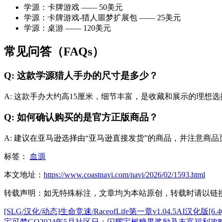
学源：卡牌游戏 —— 50美元
学源：卡牌游戏-猎人噩梦扩展包 —— 25美元
学源：桌游 —— 120美元
常见问答（FAQs）
Q: 这款学源猎人手办的尺寸是多少？
A: 这款手办大约高15厘米，细节丰富，是收藏和展示的理想选
Q: 如何确认购买的是官方正版商品？
A: 建议在亚马逊选择由“亚马逊直接发货”的商品，并注意商
标签：
血源
本文地址：
https://www.coastnavi.com/navi/2026/02/1593.html
转载声明：
如无特殊标注，文章均为本站原创，转载时请以链
[SLG/汉化/动态]生命竞速/RaceofLife第一章v1.04.5AI汉化版[6.4
宝可梦GO2024年5月社区日：闪耀宝树糖果奖励及丰富福利攻