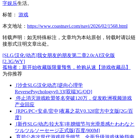
字娱乐
生活。
标签：
游戏
本文地址：
https://www.coastnavi.com/navi/2026/02/1568.html
转载声明：
如无特殊标注，文章均为本站原创，转载时请以链
接形式注明文章出处。
[SLG/汉化/动态]我女朋友的朋友第二章2.0cAI汉化版
[2.3G/WY]
孤独者：新开始收藏版限量预售，抢购从速【游戏收藏品】
为你推荐
[沙盒SLG汉化动态]逆向心理学
ReversePsychologyv0.33[双端3G/OD]
停止消灭游戏欧盟签名突破120万，促发欧洲视频游戏
产业回应
[RPG/PC+安卓/官中]夜幕之花V0.328官方中文版[2G/百
度]
[新作SLG/动态/拉大车]丰腴细节与光滑质感たわわなと
ツルツルソーセージ正式版[百度/900M]
育碧公布次世代游戏提升细节，全面升级游戏体验指南