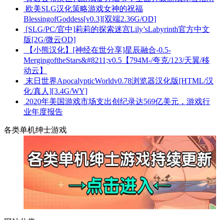
欧美SLG汉化策略游戏女神的祝福
BlessingofGoddess[v0.3][双端2.36G/OD]
[SLG/PC/官中]莉莉的探索迷宫Lily’sLabyrinth官方中文
版[2G/微云OD]
【小熊汉化】[神经在世分享]星辰融合-0.5-
MergingoftheStars&#8211;v0.5【794M-/夸克/123/天翼/移
动云】
末日世界ApocalypticWorldv0.78浏览器汉化版[HTML/汉
化/真人][3.4G/WY]
2020年美国游戏市场支出创纪录达569亿美元，游戏行
业年度报告
各类单机绅士游戏