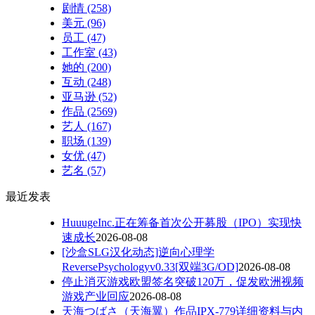
剧情
(258)
美元
(96)
员工
(47)
工作室
(43)
她的
(200)
互动
(248)
亚马逊
(52)
作品
(2569)
艺人
(167)
职场
(139)
女优
(47)
艺名
(57)
最近发表
HuuugeInc.正在筹备首次公开募股（IPO）实现快
速成长
2026-08-08
[沙盒SLG汉化动态]逆向心理学
ReversePsychologyv0.33[双端3G/OD]
2026-08-08
停止消灭游戏欧盟签名突破120万，促发欧洲视频
游戏产业回应
2026-08-08
天海つばさ（天海翼）作品IPX-779详细资料与内