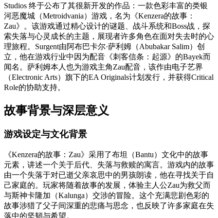
Studios 终于公布了其很新开发的作品：一款色彩丰富的类银
河恶魔城（Metroidvania）游戏，名为《Kenzera的故事：
Zau》。该游戏通过精心设计的谜题、战斗系统和Boss战，探
索失落与心灵成长的主题，展现者许多角色在面对失去时的心
理旅程。Surgent由阿布巴卡尔·萨利姆（Abubakar Salim）创
立，他在游戏行业中因为配音《刺客信条：起源》的Bayek而
闻名。萨利姆本人也为游戏主角Zau配音，该作由电子艺界
（Electronic Arts）旗下的EA Originals计划发行，并获得Critical
Role的协助支持。
故事背景与深层意义
游戏设定与文化背景
《Kenzera的故事：Zau》采用了布坦（Bantu）文化中的故事
元素，讲述一个关于后代、失落与救赎的寓言。游戏内的故事
由一个失落于对已逝父亲哀思中的男孩朗读，他在寻找关于自
己家庭的。玩家将随着故事的发展，体验主人公Zau为救父而
与斯神卡隆加（Kalunga）交涉的冒险。这个充满悲剧色彩的
故事涉猎了父子间深重的悲痛与思念，也反映了许多家庭在失
落中的坚韧与希望。