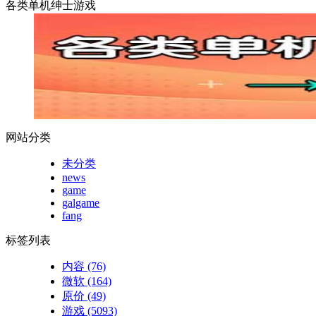
各类单机绅士游戏
网站分类
未分类
news
game
galgame
fang
标签列表
内容
(76)
微软
(164)
原价
(49)
游戏
(5093)