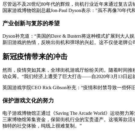
尽管远不及20世纪80年代的辉煌，街机行业近年来通过复古店
国家游戏博物馆副总裁Jon-Paul Dyson表示："虽不再
产业创新与复苏的希望
Dyson补充道：“美国的Dave & Busters将这种模式扩展到大人娱
新旧游戏的热情，反映出街机和弹球的兴起。这不仅使老牌公
新冠疫情带来的冲击
然而，疫情突如其来，全球街机游戏厅纷纷关闭。随着时间推移
动众筹。“我们经济上遭受了巨大打击——自2020年3月13日起就一直关闭
英国游戏学院CEO Rick Gibson补充：“疫情和封禁
保护游戏文化的努力
电子游戏博物馆正通过《Saving The Arcade World》
三家博物馆筹集资金，保留街机行业的宝贵遗产。这项筹款活
独特的社交体验，纯线上很难复制。”