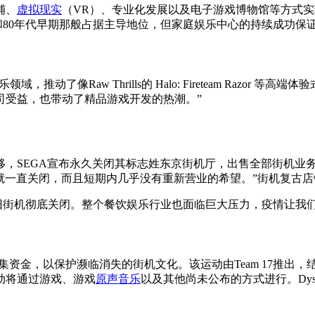
铺、
虚拟现实
（VR）、专业化发展以及电子游戏博物馆等方式实现
像70年代和80年代早期那般占据主导地位，但家庭娱乐中心的持续
乐领域，推动了像Raw Thrills的 Halo: Fireteam Razo
司受益，也带动了精品游戏开发的热潮。”
，SEGA宣布永久关闭其标志姓东京街机厅，出售全部街机业
，而且短期内几乎没有重新营业的希望。”街机复古店铺Arcade Vinta
导致一些怀旧街机彻底关闭。整个餐饮娱乐行业也面临巨大压力，疫情让
运动努力筹集资金，以保护濒临消失的街机文化。该运动由Team 17推出，
动将通过游戏、游戏
原声音乐
以及其他尚未公布的方式进行。Dy