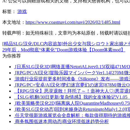
A: 公众可以捐赠游戏相关的文物，支持相关慈善机构，也可
标签：
游戏
本文地址：
https://www.coastnavi.com/navi/2026/02/1485.html
转载声明：
如无特殊标注，文章均为本站原创，转载时请以链
[精品SLG/汉化/DLC内容追加]外出少女与我シロウト家出娘と俺Sweet
29年后，Mod彻底“体素化”Doom游戏体验【Doom体素mod】
为你推荐
[日系SLG汉化3D]网络直播NetoriALivev0.15[双端471M/O
[RPG/PC/AI汉化]冒险乐园マインパークVer1.14[270M/微
游戏行业应提前更多时间准备《Silksong》发布——
[RPG/PC+安卓/AI汉化]梦幻迷宫夢幻の迷宮[878M/微云O
【RPG/汉化】恶灵退散！拜托了～！啬神大人♡/悪霊退散
【SLG/机翻/30日更新/复杂情感】我的女友体验记V1.05【
[欧美策略类汉化2D]隔离疯人院QuarantineMadhousev0.75
[欧美SLG汉化动态]回到米娅身边ReturningtoMia[v1.2.0][双
任天堂很新游戏展览会全盘解析：每款值得期待的游戏
商务氛围低迷本周动态|商业环境低迷趋势分析