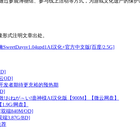
以通过参观博物馆、参与线上活动等方式，为游戏文化遗产的保护
接形式注明文章出处。
Daysv1.04upd1AI汉化+官方中文版[百度/2.5G]
D]
云OD]
游戏开发者期待更充裕的预热期
D]
!おねが～い!啬神様AI汉化版【900M】【微云网盘】
1.9G/网盘】
[双端840M/OD]
端3.87G/BD]
推荐