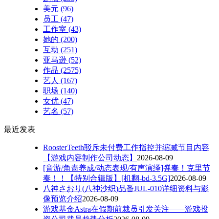
美元
(96)
员工
(47)
工作室
(43)
她的
(200)
互动
(251)
亚马逊
(52)
作品
(2575)
艺人
(167)
职场
(140)
女优
(47)
艺名
(57)
最近发表
RoosterTeeth驳斥未付费工作指控并缩减节目内容
【游戏内容制作公司动态】
2026-08-09
[音游/角啬养成/动态表现/有声演绎]弹奏！克里节
奏！！【特别合辑版】[机翻-bd-3.5G]
2026-08-09
八神さおり(八神沙织)品番JUL-010详细资料与影
像预览介绍
2026-08-09
游戏基金Astra在假期前裁员引发关注——游戏投