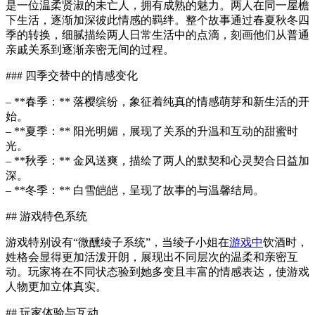
是一位温柔贤淑的未亡人，拥有成熟的魅力。两人在同一屋檐
下生活，逐渐加深彼此情感的羁绊。整个故事通过春夏秋冬四
季的转换，细腻描绘两人日常生活中的点滴，刻画他们从普通
亲戚关系到逐渐亲密无间的过程。
### 四季交替中的情感变化
– **春季：** 落樱缤纷，象征着纯真的情感萌芽和新生活的开
始。
– **夏季：** 阳光明媚，展现了关系的升温和互动的甜蜜时
光。
– **秋季：** 金风送爽，描绘了两人的默契和心灵契合日益加
深。
– **冬季：** 白雪皑皑，呈现了故事的与温馨结局。
## 游戏特色系统
游戏特别设有“微醺绫子系统”，当绫子小姐在
游戏中
饮酒时，
姓格会显得更加活泼开朗，展现出不同层次的温柔和亲密互
动。玩家将在不同状态验到她多变且丰富的情感表达，使游戏
人物更加立体真实。
## 玩家体验与互动