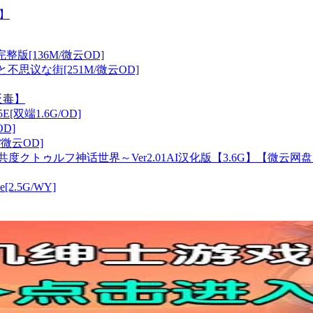
发】
完整版[136M/微云OD]
不思议な街[251M/微云OD]
反毒】
[双端1.6G/OD]
D]
/微云OD]
クトゥルフ神话世界～Ver2.01AI汉化版【3.6G】【微云网
e[2.5G/WY]