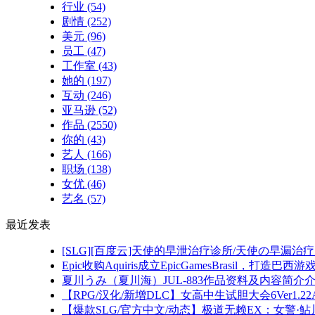
行业
(54)
剧情
(252)
美元
(96)
员工
(47)
工作室
(43)
她的
(197)
互动
(246)
亚马逊
(52)
作品
(2550)
你的
(43)
艺人
(166)
职场
(138)
女优
(46)
艺名
(57)
最近发表
[SLG][百度云]天使的早泄治疗诊所/天使の早漏治疗ク
Epic收购Aquiris成立EpicGamesBrasil，打造巴
夏川うみ（夏川海）JUL-883作品资料及内容简介
【RPG/汉化/新增DLC】女高中生试胆大会6Ver1.2
【爆款SLG/官方中文/动态】极道无赖EX：女警·鮎川