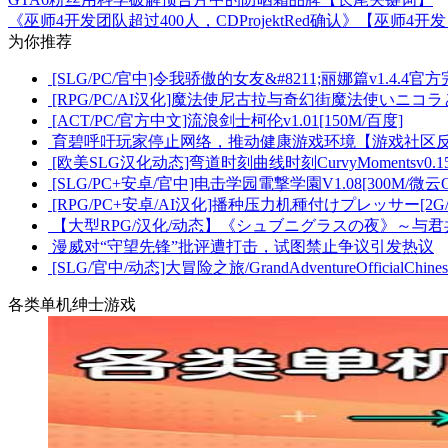
《巫师4开发团队超过400人，CDProjektRed确认》【巫师4开
为你推荐
[SLG/PC/官中]令我骄傲的女友&#8211;丽娜篇v1.4.4官方
[RPG/PC/AI汉化]魔法使尼古拉与奇幻街魔法使いニコラと
[ACT/PC/官方中文]流浪剑士柯伦v1.01[150M/百度]
育碧呼吁玩家停止网络，推动健康游戏环境【游戏社区
[欧美SLG汉化动态]弯道时刻曲线时刻CurvyMomentsv0.15E
[SLG/PC+安卓/官中]电击学园電撃学園V1.08[300M/微云O
[RPG/PC+安卓/AI汉化]播种压力机種付けプレッサー[2G
【大型RPG/汉化/动态】《シュブニグラスの夜》～与君共度
漫威对“守望先锋”批评遭打击，试图禁止争议引发热议
[SLG/官中/动态]大冒险之旅/GrandAdventureOfficialChines
各类单机绅士游戏