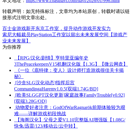
本文地址：
https://www.coastnavi.com/navi/2026/01/996.html
转载声明：
如无特殊标注，文章均为本站原创，转载时请以链
接形式注明文章出处。
百士金游戏新开东京工作室，提升动作游戏开发实力
索尼大幅裁员PlayStation工作室以留出未来发展空间【游戏产
业未来发展】
为你推荐
【RPG/汉化/剧情】亨特里亚编年史
3ThePeacekeepersV15机翻汉化版【1.3G】【微云网盘】
《一位《底特律：变人》设计师打造游戏很佳关卡揭
秘》
[沙盒SLG汉化动态]指挥后宫
CommandingaHaremv1.0.5[双端1.74G/BD]
[欧美SLGGPT汉化更新]家庭故事FamilyTrouble[v0.92]
[双端3.28G/OD]
动物爱好者注意：GodOfWarRagnarök前期体验较为艰
难——详解游戏初段挑战
【海阁汉化】父母之爱V1.10完整版AI增强版【1.08G/
快兔/迅雷/123/移动云/云中转】