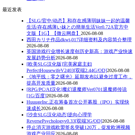
最近发表
【SLG/官中/动态】和存在感薄弱妹妹一起的温馨
生活/存在感薄い妹との簡単生活Ver0.72A官方中
文版【1G】【微云网盘】
2026-08-08
西田カリナ作品dkwt-017详细资料及内容简介整理
2026-08-08
英国游戏行业增长速度创历史新高：游戏产业快速
发展趋势分析
2026-08-08
[欧美SLG汉化版]完美家庭主妇
PerfectHousewifeV2403[双端2.44G/OD]
2026-08-08
《地平线：零之曙光》延期发布以避免过度工作，
提高开发质量
2026-08-08
[RPG/PC/AI汉化]魔幻退魔师Ver0701退魔师传说
[1G/百度]
2026-08-08
HuuugeInc.正在筹备首次公开募股（IPO）实现快
速成长
2026-08-08
[沙盒SLG汉化动态]逆向心理学
ReversePsychologyv0.33[双端3G/OD]
2026-08-08
停止消灭游戏欧盟签名突破120万，促发欧洲视频
游戏产业回应
2026-08-08