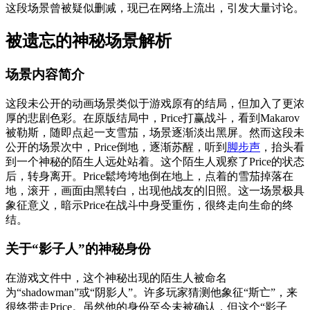
这段场景曾被疑似删减，现已在网络上流出，引发大量讨论。
被遗忘的神秘场景解析
场景内容简介
这段未公开的动画场景类似于游戏原有的结局，但加入了更浓
厚的悲剧色彩。在原版结局中，Price打赢战斗，看到Makarov
被勒斯，随即点起一支雪茄，场景逐渐淡出黑屏。然而这段未
公开的场景次中，Price倒地，逐渐苏醒，听到
脚步声
，抬头看
到一个神秘的陌生人远处站着。这个陌生人观察了Price的状态
后，转身离开。Price鬆垮垮地倒在地上，点着的雪茄掉落在
地，滚开，画面由黑转白，出现他战友的旧照。这一场景极具
象征意义，暗示Price在战斗中身受重伤，很终走向生命的终
结。
关于“影子人”的神秘身份
在游戏文件中，这个神秘出现的陌生人被命名
为“shadowman”或“阴影人”。许多玩家猜测他象征“斯亡”，来
很终带走Price。虽然他的身份至今未被确认，但这个“影子