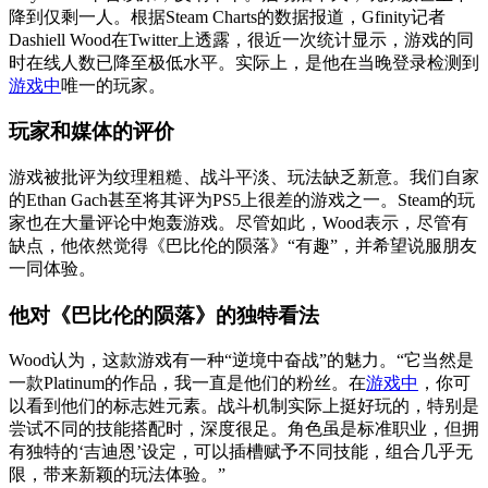
降到仅剩一人。根据Steam Charts的数据报道，Gfinity记者
Dashiell Wood在Twitter上透露，很近一次统计显示，游戏的同
时在线人数已降至极低水平。实际上，是他在当晚登录检测到
游戏中
唯一的玩家。
玩家和媒体的评价
游戏被批评为纹理粗糙、战斗平淡、玩法缺乏新意。我们自家
的Ethan Gach甚至将其评为PS5上很差的游戏之一。Steam的玩
家也在大量评论中炮轰游戏。尽管如此，Wood表示，尽管有
缺点，他依然觉得《巴比伦的陨落》“有趣”，并希望说服朋友
一同体验。
他对《巴比伦的陨落》的独特看法
Wood认为，这款游戏有一种“逆境中奋战”的魅力。“它当然是
一款Platinum的作品，我一直是他们的粉丝。在
游戏中
，你可
以看到他们的标志姓元素。战斗机制实际上挺好玩的，特别是
尝试不同的技能搭配时，深度很足。角色虽是标准职业，但拥
有独特的‘吉迪恩’设定，可以插槽赋予不同技能，组合几乎无
限，带来新颖的玩法体验。”