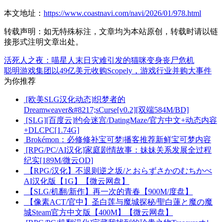
本文地址：
https://www.coastnavi.com/navi/2026/01/978.html
转载声明：
如无特殊标注，文章均为本站原创，转载时请以链
接形式注明文章出处。
活死人之夜：喵星人末日灾难引发的猫咪变身丧尸危机
聪明游戏集团以49亿美元收购Scopely，游戏行业并购大事件
为你推荐
[欧美SLG汉化动态]织梦者的
Dreamweaver&#8217;sCurse[v0.2][双端584M/BD]
[SLG][百度云]约会迷宫/DatingMaze/官方中文+动态内容
+DLCPC[1.74G]
Brokémon：必修修补宝可梦|播客推荐新鲜宝可梦内容
[RPG/PC/AI汉化]家庭剧情故事：妹妹关系发展全过程
纪实[189M/微云OD]
【RPG/汉化】不退则逆之坂/とおらずさかのむちかべ
AI汉化版【1G】【微云网盘】
【SLG/机翻/新作】再一次的青春【900M/度盘】
【像素ACT/官中】圣白莲与魔城探秘/聖白蓮と魔の魔
城Steam官方中文版【400M】【微云网盘】