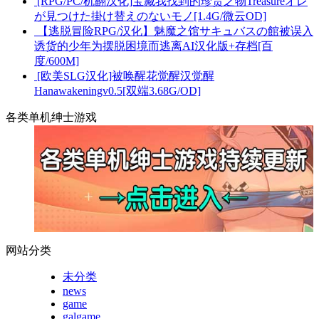
[RPG/PC/机翻汉化]宝藏我找到的珍贵之物Treasureオレ
が見つけた掛け替えのないモノ[1.4G/微云OD]
【逃脱冒险RPG/汉化】魅魔之馆サキュバスの館被误入
诱货的少年为摆脱困境而逃离AI汉化版+存档[百
度/600M]
[欧美SLG汉化]被唤醒花觉醒汉觉醒
Hanawakeningv0.5[双端3.68G/OD]
各类单机绅士游戏
网站分类
未分类
news
game
galgame