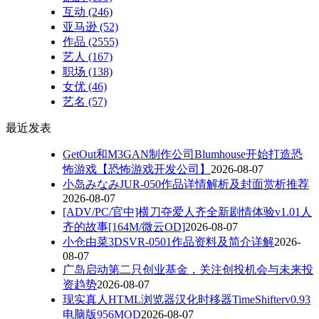
互动
(246)
亚马逊
(52)
作品
(2555)
艺人
(167)
职场
(138)
女优
(46)
艺名
(57)
最近发表
GetOut和M3GAN制作公司Blumhouse开始打造恐
怖游戏【恐怖游戏开发公司】
2026-08-07
小岛みなみJUR-050作品详情解析及封面赏析推荐
2026-08-07
[ADV/PC/官中]横刀夺爱人齐全新剧情体验v1.01人
齐的故事[164M/微云OD]
2026-08-07
小仓由菜3DSVR-0501作品资料及简介详解
2026-
08-07
广岛启动第二只创业基金，关注创投机会与未来投
资趋势
2026-08-07
现实真人HTML浏览器汉化时移器TimeShifterv0.93
电脑版956MOD
2026-08-07